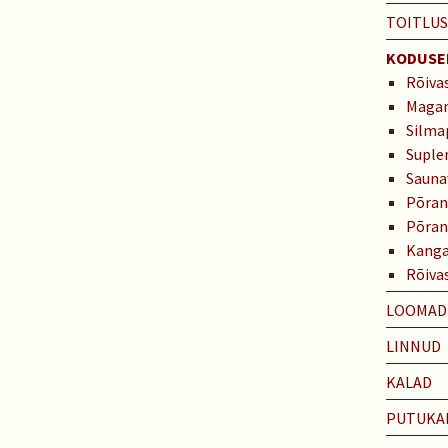
TOITLU
KODUSED
Rõiva
Maga
Silma
Suple
Sauna
Põran
Põran
Kanga
Rõiva
LOOMAD
LINNUD
KALAD
PUTUKA