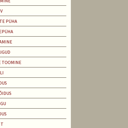
EMINE
EV
TE PÜHA
EPÜHA
AMINE
ÄIGUD
E TOOMINE
LI
DUS
ÕIDUS
EGU
DUS
IT