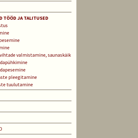
S
 TÖÖD JA TALITUSED
stus
mine
pesemine
mine
vihtade valmistamine, saunaskäik
dapühkimine
dapesemine
ste pleegitamine
ste tuulutamine
D