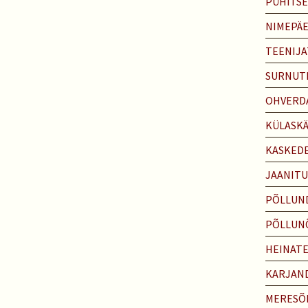
PÜHITS
NIMEPÄ
TEENIJA
SURNUT
OHVERD
KÜLASK
KASKED
JAANITU
PÕLLUN
PÕLLUN
HEINAT
KARJAN
MERESÕ