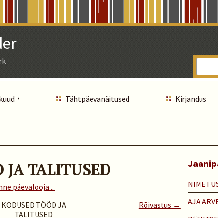
der
rk
 kuud
Tähtpäevanäitused
Kirjandus
Jaanipä
 JA TALITUSED
NIMETUS
nne päevalooja ...
AJA ARV
KODUSED TÖÖD JA
Rõivastus →
TALITUSED