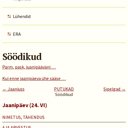
Lühendid
ERA
Söödikud
Parm, pask, juanipääväni …
Kui enne jaanipäeva ühe sääse …
← Jaaniuss
PUTUKAD
Sipelgad →
Söödikud
Jaanipäev (24. VI)
NIMETUS, TÄHENDUS
AJA ARVESTUS