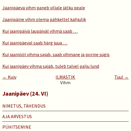
Jaanipäeva vihm paneb viljale jätku peale
Jaanipäine vihm olema pähkeltel kahjulik
Kui jaanipäivä laupäiväl vihmä saab …
Kui jaanipäeval saab härg juua …
Kui jaaniööl vihma sajab, saab vihmane ja porine sügis
Kui jaanipäev vihma sajab, tuleb talvel palju lund
← Kuiv
ILMASTIK
Tuul →
Vihm
Jaanipäev (24. VI)
NIMETUS, TÄHENDUS
AJA ARVESTUS
PÜHITSEMINE