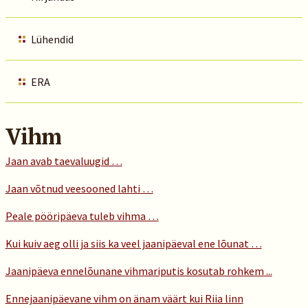
Lühendid
ERA
Vihm
Jaan avab taevaluugid …
Jaan võtnud veesooned lahti …
Peale pööripäeva tuleb vihma …
Kui kuiv aeg olli ja siis ka veel jaanipäeval ene lõunat …
Jaanipäeva ennelõunane vihmariputis kosutab rohkem ...
Ennejaanipäevane vihm on änam väärt kui Riia linn