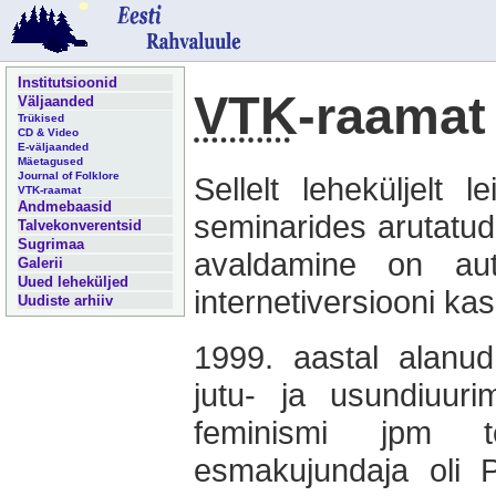
Institutsioonid
VTK
-raamat
Väljaanded
Trükised
CD & Video
E-väljaanded
Mäetagused
Journal of Folklore
Sellelt leheküljelt 
VTK-raamat
Andmebaasid
seminarides arutatud 
Talvekonverentsid
Sugrimaa
avaldamine on auto
Galerii
Uued leheküljed
internetiversiooni kas
Uudiste arhiiv
1999. aastal alanud
jutu- ja usundiuurim
feminismi jpm t
esmakujundaja oli P