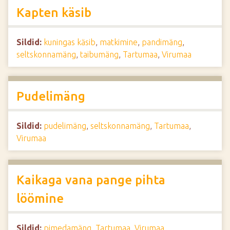
Kapten käsib
Sildid:
kuningas käsib
,
matkimine
,
pandimäng
,
seltskonnamäng
,
taibumäng
,
Tartumaa
,
Virumaa
Pudelimäng
Sildid:
pudelimäng
,
seltskonnamäng
,
Tartumaa
,
Virumaa
Kaikaga vana pange pihta
löömine
Sildid:
pimedamäng
,
Tartumaa
,
Virumaa