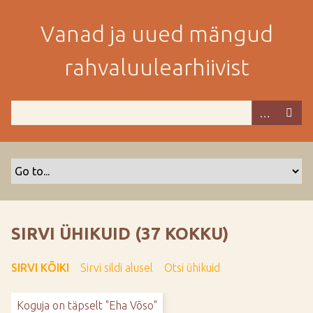
M
i
Vanad ja uued mängud
n
e
rahvaluulearhiivist
p
e
a
m
i
s
e
s
i
s
SIRVI ÜHIKUID (37 KOKKU)
u
j
SIRVI KÕIKI
Sirvi sildi alusel
Otsi ühikuid
u
u
Koguja on täpselt "Eha Võso"
r