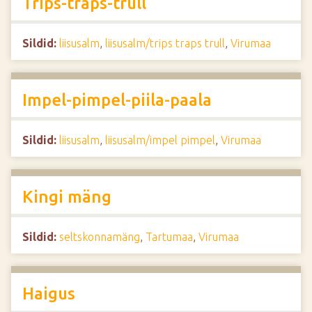
Trips-traps-trull
Sildid:
liisusalm
,
liisusalm/trips traps trull
,
Virumaa
Impel-pimpel-piila-paala
Sildid:
liisusalm
,
liisusalm/impel pimpel
,
Virumaa
Kingi mäng
Sildid:
seltskonnamäng
,
Tartumaa
,
Virumaa
Haigus