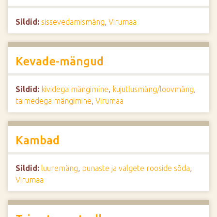
Sildid:
sissevedamismäng
,
Virumaa
Kevade-mängud
Sildid:
kividega mängimine
,
kujutlusmäng/loovmäng
,
taimedega mängimine
,
Virumaa
Kambad
Sildid:
luuremäng
,
punaste ja valgete rooside sõda
,
Virumaa