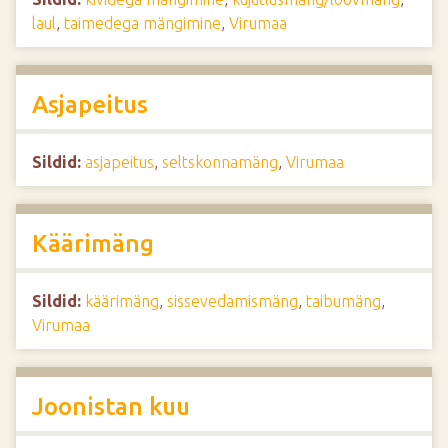
laul
,
taimedega mängimine
,
Virumaa
Asjapeitus
Sildid:
asjapeitus
,
seltskonnamäng
,
Virumaa
Käärimäng
Sildid:
käärimäng
,
sissevedamismäng
,
taibumäng
,
Virumaa
Joonistan kuu