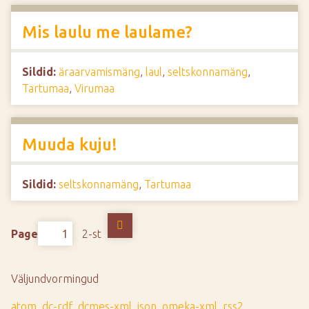
Mis laulu me laulame?
Sildid:
äraarvamismäng
,
laul
,
seltskonnamäng
,
Tartumaa
,
Virumaa
Muuda kuju!
Sildid:
seltskonnamäng
,
Tartumaa
Page
2-st
Väljundvormingud
atom
,
dc-rdf
,
dcmes-xml
,
json
,
omeka-xml
,
rss2