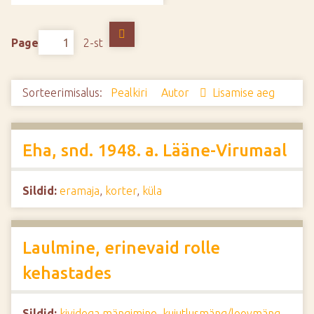
d
e
Page
2-st
Sorteerimisalus:
Pealkiri
Autor
Lisamise aeg
Eha, snd. 1948. a. Lääne-Virumaal
Sildid:
eramaja
,
korter
,
küla
Laulmine, erinevaid rolle
kehastades
Sildid:
kividega mängimine
,
kujutlusmäng/loovmäng
,