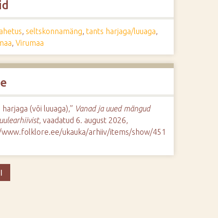
id
ahetus
,
seltskonnamäng
,
tants harjaga/luuaga
,
maa
,
Virumaa
de
 harjaga (või luuaga),”
Vanad ja uued mängud
uulearhiivist
, vaadatud 6. august 2026,
//www.folklore.ee/ukauka/arhiiv/items/show/451
I