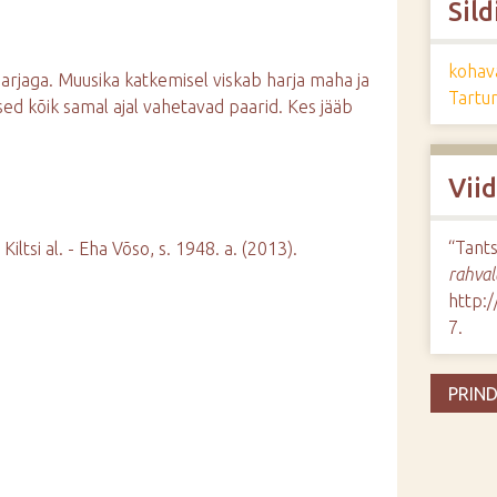
Sild
kohav
 harjaga. Muusika katkemisel viskab harja maha ja
Tartu
sed kõik samal ajal vahetavad paarid. Kes jääb
Vii
“Tants
iltsi al. - Eha Võso, s. 1948. a. (2013).
rahval
http:
7
.
PRIND