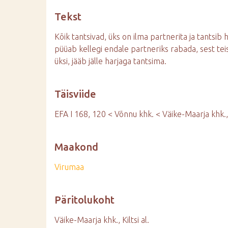
d
Tekst
e
Kõik tantsivad, üks on ilma partnerita ja tantsib
püüab kellegi endale partneriks rabada, sest tei
üksi, jääb jälle harjaga tantsima.
Täisviide
EFA I 168, 120 < Võnnu khk. < Väike-Maarja khk., K
Maakond
Virumaa
Päritolukoht
Väike-Maarja khk., Kiltsi al.