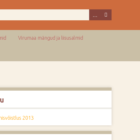
mid
Virumaa mängud ja liisusalmid
u
isvõistlus 2013