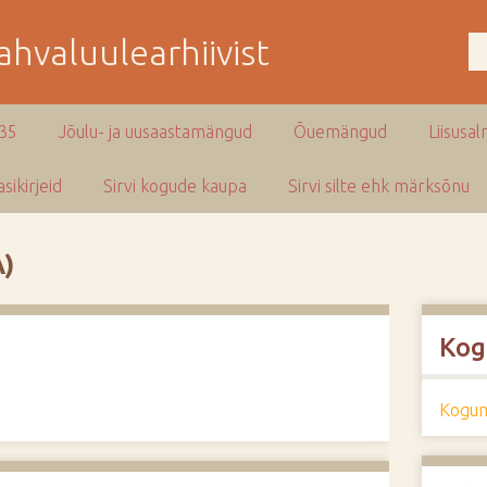
hvaluulearhiivist
935
Jõulu- ja uusaastamängud
Õuemängud
Liisusal
sikirjeid
Sirvi kogude kaupa
Sirvi silte ehk märksõnu
)
Kog
Kogum