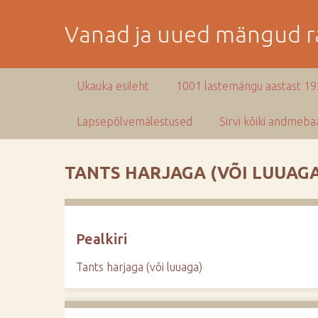
M
i
Vanad ja uued mängud ra
n
e
p
Ukauka esileht
1001 lastemängu aastast 1
e
a
Lapsepõlvemälestused
Sirvi kõiki andmebaa
m
i
s
TANTS HARJAGA (VÕI LUUAGA
e
s
i
s
Pealkiri
u
j
Tants harjaga (või luuaga)
u
u
r