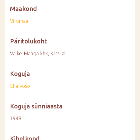
Maakond
Virumaa
Päritolukoht
Väike-Maarja khk, Kiltsi al
Koguja
Eha Võso
Koguja sünniaasta
1948
Kihelkond