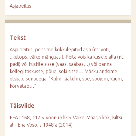
d
Asjapeitus
e
Tekst
Asja peitus: peitsime kokkulepitud asja (nt. võti,
tikutops, väike mänguasi). Peita võis ka kuskile alla (nt.
padi) või kuskile sisse (vaas, saabas…) või panna
kellegi taskusse, põue, soki sisse… Märku andsime
otsijale sõnadega: "Külm, jääkülm, soe, soojem, kuum,
kõrvetab…"
Täisviide
EFA I 168, 112 < Võnnu khk < Väike-Maarja khk, Kiltsi
al - Eha Võso, s 1948 a (2014)