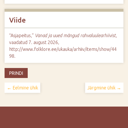
Viide
“Asjapeitus,”
Vanad ja uued mängud rahvaluulearhiivist
,
vaadatud 7. august 2026,
http://www.folklore.ee/ukauka/arhiiv/items/show/44
98
.
PRINDI
← Eelmine ühik
Järgmine ühik →