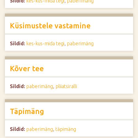
Sildid:
kes-kus-mida tegi
,
paberimäng
Küsimustele vastamine
Sildid:
kes-kus-mida tegi
,
paberimäng
Kõver tee
Sildid:
paberimäng
,
pliiatsiralli
Täpimäng
Sildid:
paberimäng
,
täpimäng