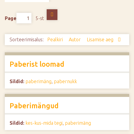
d
e
Page
5-st
Sorteerimisalus:
Pealkiri
Autor
Lisamise aeg
Paberist loomad
Sildid:
paberimäng
,
pabernukk
Paberimängud
Sildid:
kes-kus-mida tegi
,
paberimäng