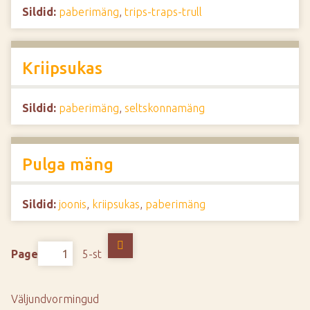
Sildid:
paberimäng
,
trips-traps-trull
Kriipsukas
Sildid:
paberimäng
,
seltskonnamäng
Pulga mäng
Sildid:
joonis
,
kriipsukas
,
paberimäng
Page
5-st
Väljundvormingud