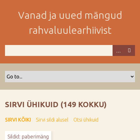
M
i
Vanad ja uued mängud
n
e
rahvaluulearhiivist
p
e
a
m
i
s
e
s
i
s
SIRVI ÜHIKUID (149 KOKKU)
u
j
SIRVI KÕIKI
Sirvi sildi alusel
Otsi ühikuid
u
u
Sildid: paberimäng
r