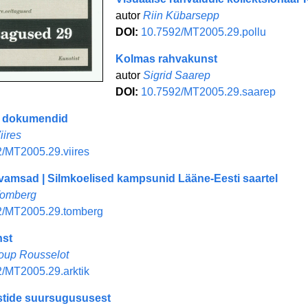
autor
Riin Kübarsepp
DOI:
10.7592/MT2005.29.pollu
Kolmas rahvakunst
autor
Sigrid Saarep
DOI:
10.7592/MT2005.29.saarep
d dokumendid
iires
/MT2005.29.viires
, vamsad | Silmkoelised kampsunid Lääne-Eesti saartel
Tomberg
2/MT2005.29.tomberg
nst
oup Rousselot
/MT2005.29.arktik
stide suursugususest