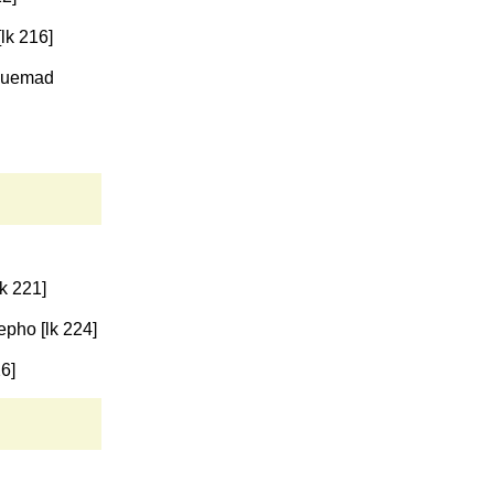
lk 216]
 uuemad
k 221]
epho [lk 224]
6]