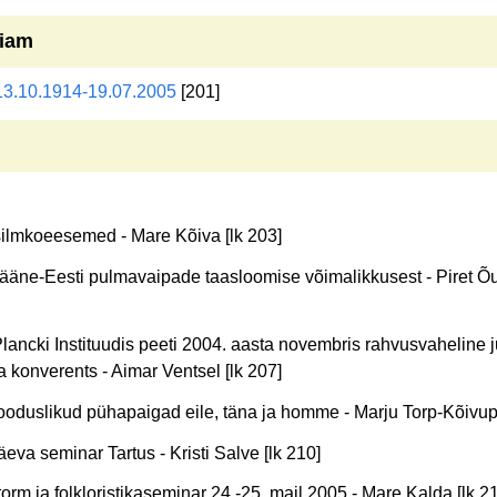
iam
 13.10.1914-19.07.2005
[201]
silmkoeesemed - Mare Kõiva [lk 203]
Lääne-Eesti pulmavaipade taasloomise võimalikkusest - Piret Õ
ancki Instituudis peeti 2004. aasta novembris rahvusvaheline ju
 konverents - Aimar Ventsel [lk 207]
looduslikud pühapaigad eile, täna ja homme - Marju Torp-Kõivup
eva seminar Tartus - Kristi Salve [lk 210]
rm ja folkloristikaseminar 24.-25. mail 2005 - Mare Kalda [lk 2