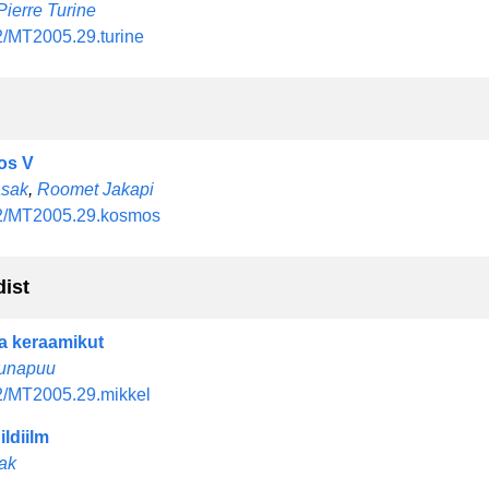
ierre Turine
/MT2005.29.turine
os V
sak
Roomet Jakapi
2/MT2005.29.kosmos
dist
a keraamikut
Õunapuu
2/MT2005.29.mikkel
ldiilm
rak