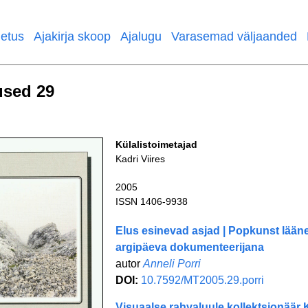
etus
Ajakirja skoop
Ajalugu
Varasemad väljaanded
used 29
Külalistoimetajad
Kadri Viires
2005
ISSN 1406-9938
Elus esinevad asjad | Popkunst lään
argipäeva dokumenteerijana
autor
Anneli Porri
DOI:
10.7592/MT2005.29.porri
Visuaalse rahvaluule kollektsionäär K