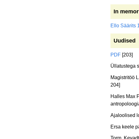
In memor
Ello Säärits
Uudised
PDF
[203]
Üllatustega 
Magistritöö 
204]
Halles Max Pl
antropoloogia
Ajaloolised 
Ersa keele pä
Torm, Kevadto