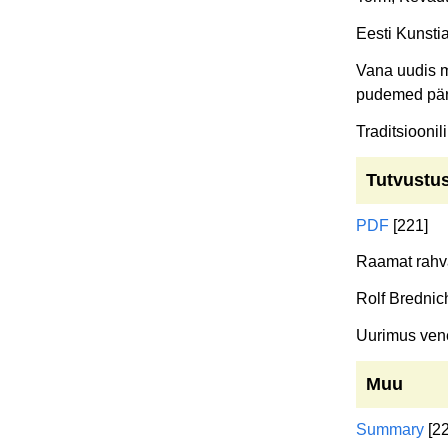
Eesti Kunsti
Vana uudis m
pudemed päri
Traditsioonil
Tutvustu
PDF
[221]
Raamat rahvap
Rolf Brednic
Uurimus vene
Muu
Summary
[22