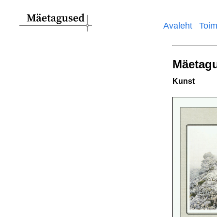
Avaleht
Toim
Main
navigation
Mäetag
Kunst