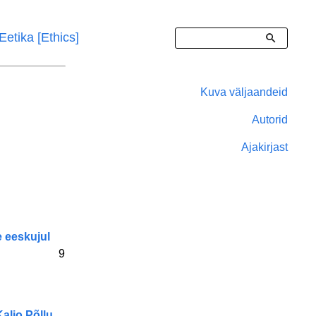
Otsing
Eetika [Ethics]
Kuva väljaandeid
Right
Autorid
Sidebar
Ajakirjast
Menu
e eeskujul
9
aljo Põllu