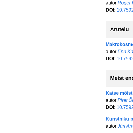
autor
Roger P
DOI:
10.7592
Arutelu
Makrokosm
autor
Enn Ka
DOI:
10.759
Meist en
Katse mõist
autor
Piret 
DOI:
10.759
Kunstniku pi
autor
Jüri Ar