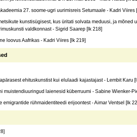
akadeemia 27. soome-ugri uurimisreis Setumaale - Kadri Viires [
etsikute kunstisügisest, kus üritati solvata meduusi, ja mõned
muskunsti valdkonnast - Sigrid Saarep [lk 218]
ine loovus Aafrikas - Kadri Viires [lk 219]
sed
ärasest ehituskunstist kui elulaadi kajastajast - Lembit Karu [l
hi muistendiuuringud laienesid küberruumi - Sabine Wienker-Pi
 emigrantide rühmaidentiteedi erijoontest - Aimar Ventsel [lk 22
8]