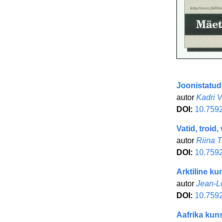
Joonistatu
autor
Kadri V
DOI:
10.7592
Vatid, troid
autor
Riina 
DOI:
10.759
Arktiline ku
autor
Jean-L
DOI:
10.7592
Aafrika kun