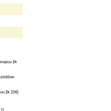
unapuu [lk
riidilise
uu [lk 208]
12]