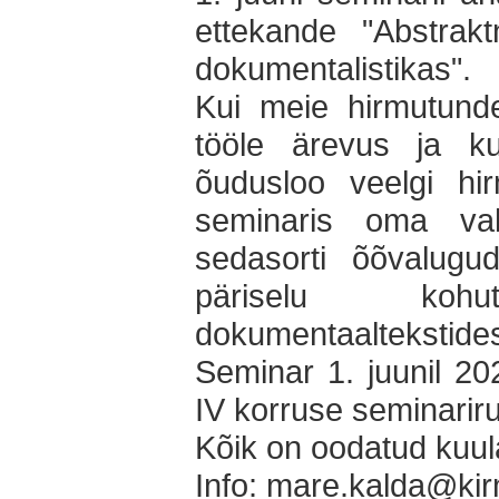
ettekande "Abstrak
dokumentalistikas".
Kui meie hirmutunde
tööle ärevus ja ku
õudusloo veelgi hi
seminaris oma val
sedasorti õõvalugu
päriselu kohu
dokumentaaltekstide
Seminar 1. juunil 20
IV korruse seminarir
Kõik on oodatud kuul
Info: mare.kalda@ki