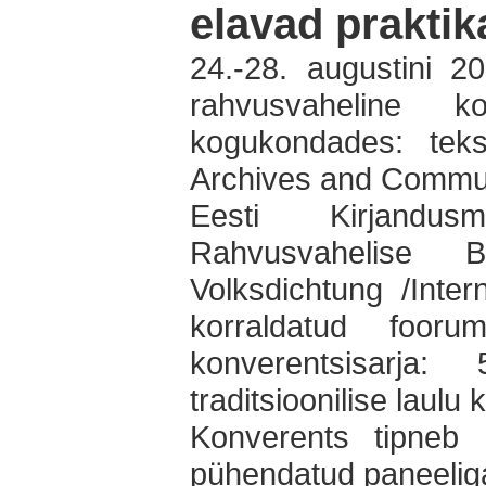
elavad praktik
24.-28. augustini 2
rahvusvaheline k
kogukondades: teks
Archives and Communi
Eesti Kirjandusm
Rahvusvahelise B
Volksdichtung /Inte
korraldatud foor
konverentsisarja:
traditsioonilise laulu
Konverents tipneb b
pühendatud paneeliga,