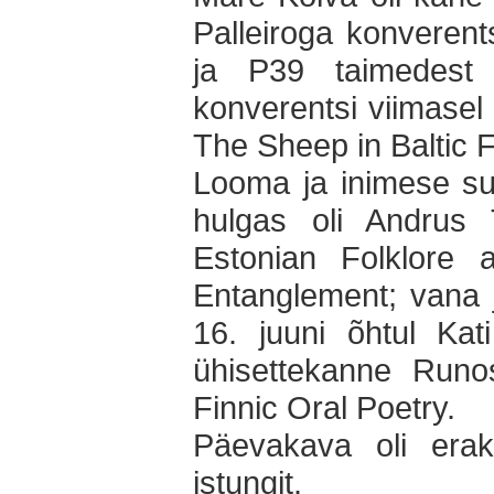
Palleiroga konverent
ja P39 taimedest 
konverentsi viimasel
The Sheep in Baltic F
Looma ja inimese su
hulgas oli Andrus T
Estonian Folklore
Entanglement; vana 
16. juuni õhtul Kat
ühisettekanne Run
Finnic Oral Poetry.
Päevakava oli erako
istungit.