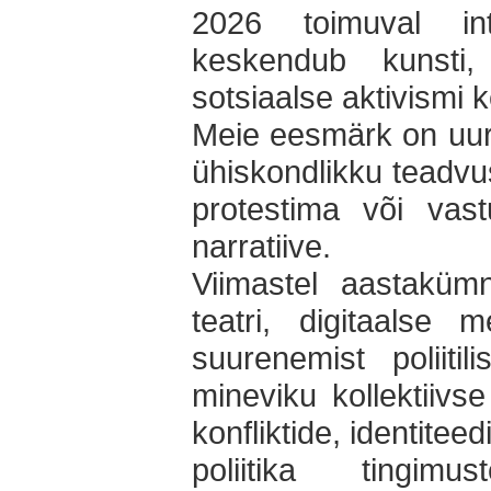
2026 toimuval inte
keskendub kunsti,
sotsiaalse aktivismi 
Meie eesmärk on uuri
ühiskondlikku teadvu
protestima või vast
narratiive.
Viimastel aastakümn
teatri, digitaalse 
suurenemist poliitil
mineviku kollektiivs
konfliktide, identitee
poliitika tingi