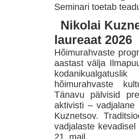
Seminari toetab tead
Nikolai Kuzn
laureaat 2026
Hõimurahvaste progr
aastast välja Ilmapu
kodanikualgatus
hõimurahvaste kultu
Tänavu pälvisid pr
aktivisti – vadjalan
Kuznetsov. Traditsio
vadjalaste kevadise
21. mail.