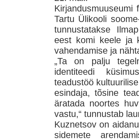
Kirjandusmuuseumi fo
Tartu Ülikooli soome-
tunnustatakse Ilma
eest komi keele ja k
vahendamise ja näht
„Ta on palju tegeln
identiteedi küsi
teadustöö kultuurilis
esindaja, tõsine te
äratada noortes huv
vastu,“ tunnustab laure
Kuznetsov on aidanu
sidemete arendam