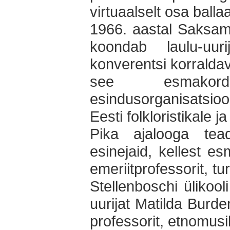
virtuaalselt osa ball
1966. aastal Saksama
koondab laulu-uur
konverentsi korraldav
see esmakords
esindusorganisatsi
Eesti folkloristikale j
Pika ajalooga tead
esinejaid, kellest e
emeriitprofessorit, tu
Stellenboschi ülikooli
uurijat Matilda Burd
professorit, etnomusi