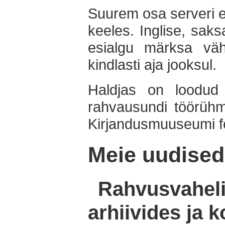
Suurem osa serveri e
keeles. Inglise, sak
esialgu märksa vä
kindlasti aja jooksul.
Haldjas on loodud 
rahvausundi töörühm
Kirjandusmuuseumi fo
Meie uudised
Rahvusvaheli
arhiivides ja 