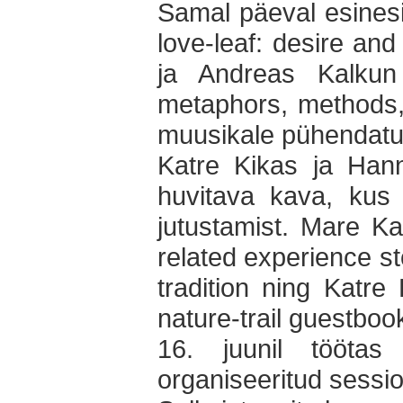
Samal päeval esines
love-leaf: desire and
ja Andreas Kalkun
metaphors, methods, 
muusikale pühendatu
Katre Kikas ja Hann
huvitava kava, kus e
jutustamist. Mare Ka
related experience st
tradition ning Katre
nature-trail guestboo
16. juunil töötas
organiseeritud sessi