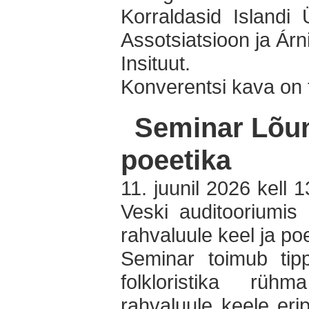
Korraldasid Islandi Ü
Assotsiatsioon ja Árn
Insituut.
Konverentsi kava on
Seminar Lõuna
poeetika
11. juunil 2026 kell 
Veski auditooriumis 
rahvaluule keel ja poe
Seminar toimub tipp
folkloristika rüh
rahvaluule keele erip