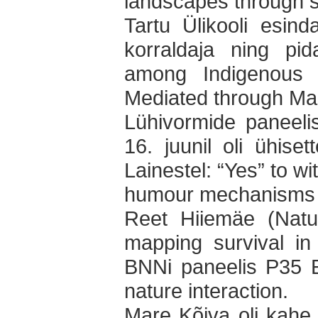
landscapes through s
Tartu Ülikooli esin
korraldaja ning pid
among Indigenous 
Mediated through Mag
Lühivormide paneelis
16. juunil oli ühise
Lainestel: “Yes” to wi
humour mechanisms 
Reet Hiiemäe (Natur
mapping survival in
BNNi paneelis P35 
nature interaction.
Mare Kõiva oli kahe 