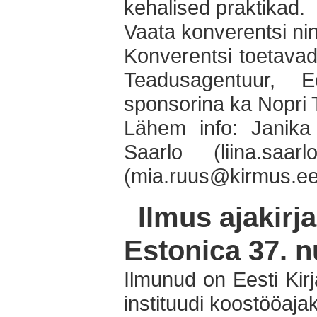
kehalised praktikad.
Vaata konverentsi ni
Konverentsi toetavad
Teadusagentuur, E
sponsorina ka Nopri 
Lähem info: Janika 
Saarlo (liina.saa
(mia.ruus@kirmus.ee
Ilmus ajakirj
Estonica 37. 
Ilmunud on Eesti Kir
instituudi koostööaja