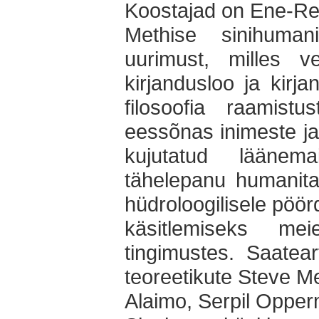
Koostajad on Ene-Reet
Methise sinihuman
uurimust, milles 
kirjandusloo ja kirja
filosoofia raamistu
eessõnas inimeste ja
kujutatud läänema
tähelepanu humanita
hüdroloogilisele pöör
käsitlemiseks mei
tingimustes. Saatear
teoreetikute Steve Me
Alaimo, Serpil Opper