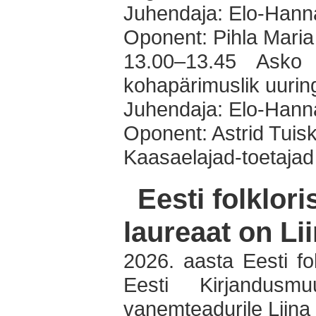
Juhendaja: Elo-Hann
Oponent: Pihla Maria
13.00–13.45 Asko 
kohapärimuslik uuring
Juhendaja: Elo-Hann
Oponent: Astrid Tuis
Kaasaelajad-toetajad
Eesti folklor
laureaat on Li
2026. aasta Eesti fo
Eesti Kirjandusm
vanemteadurile Liina 