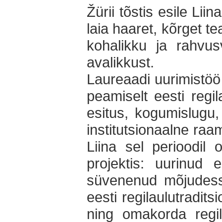
Žürii tõstis esile Li
laia haaret, kõrget t
kohalikku ja rahvus
avalikkust.
Laureaadi uurimistö
peamiselt eesti regil
esitus, kogumislugu,
institutsionaalne raam
Liina sel perioodil
projektis: uurinud 
süvenenud mõjudesse,
eesti regilaulutradits
ning omakorda regil