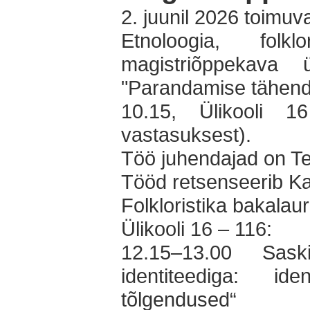
2. juunil 2026 toimuv
Etnoloogia, folkl
magistriõppekava ü
"Parandamise tähendus
10.15, Ülikooli 
vastasuksest).
Töö juhendajad on Te
Tööd retsenseerib Kai
Folkloristika bakalaur
Ülikooli 16 – 116:
12.15–13.00 Sas
identiteediga: ide
tõlgendused“