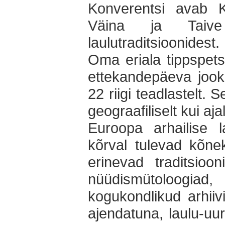
Konverentsi avab Ki
Väina ja Taive 
laulutraditsioonidest.
Oma eriala tippspets
ettekandepäeva jook
22 riigi teadlastelt. 
geograafiliselt kui aj
Euroopa arhailise la
kõrval tulevad kõne
erinevad traditsioo
nüüdismütoloogia
kogukondlikud arhiivi
ajendatuna, laulu-uur