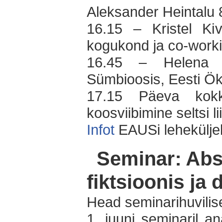
Aleksander Heintalu 
16.15 – Kristel Kiv
kogukond ja co-worki
16.45 – Helena P
Sümbioosis, Eesti 
17.15 Päeva kokk
koosviibimine seltsi l
Infot
EAUSi lehekülje
Seminar: Abs
fiktsioonis ja
Head seminarihuvilis
1. juuni seminaril a