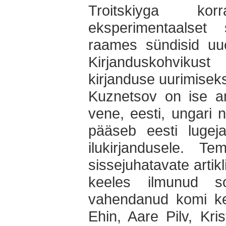
Troitskiyga kor
eksperimentaalset 
raames sündisid uue
Kirjanduskohvikus
kirjanduse uurimisek
Kuznetsov on ise an
vene, eesti, ungari n
pääseb eesti lugeja
ilukirjandusele. 
sissejuhatavate arti
keeles ilmunud s
vahendanud komi keel
Ehin, Aare Pilv, Kris