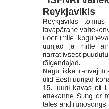
Reykjavikis
Reykjavikis toimu
tavapärane vahekonve
Foorumile kogunevad
uurijad ja mitte ai
narratiivsest puudut
tõlgendajad.
Nagu ikka rahvajutu-u
olid Eesti uurijad ko
15. juuni kavas oli 
ettekanne Sung or to
tales and runosongs 