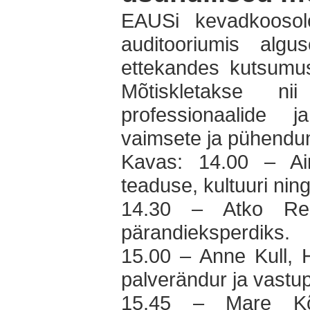
EAUSi kevadkoosol
auditooriumis alg
ettekandes kutsumus
Mõtiskletakse nii
professionaalide 
vaimsete ja pühendu
Kavas: 14.00 – Ain R
teaduse, kultuuri ning
14.30 – Atko Re
pärandieksperdiks.
15.00 – Anne Kull, H
palverändur ja vastup
15.45 – Mare Kõiv