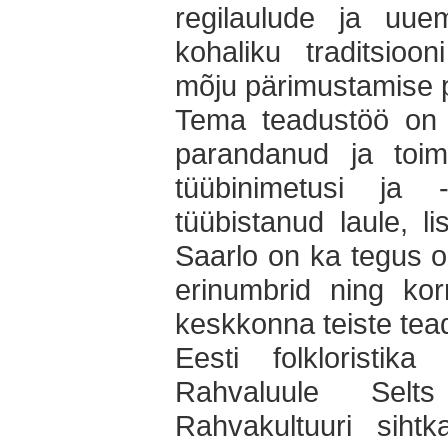
regilaulude ja uuem
kohaliku traditsioo
mõju pärimustamise p
Tema teadustöö on t
parandanud ja toim
tüübinimetusi ja -
tüübistanud laule, l
Saarlo on ka tegus or
erinumbrid ning kor
keskkonna teiste tea
Eesti folkloristik
Rahvaluule Selts
Rahvakultuuri sihtk