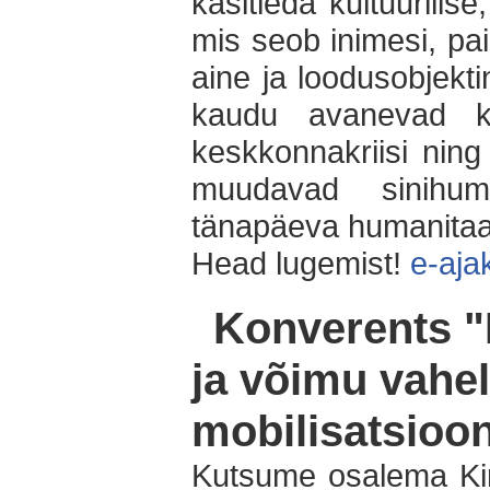
käsitleda kultuurilise
mis seob inimesi, pai
aine ja loodusobjekti
kaudu avanevad kü
keskkonnakriisi ning
muudavad sinihuma
tänapäeva humanitaa
Head lugemist!
e-ajak
Konverents "
ja võimu vahe
mobilisatsioo
Kutsume osalema Kirj