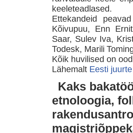
keeleteadlased.
Ettekandeid peavad
Kõivupuu, Enn Ernit
Saar, Sulev Iva, Krist
Todesk, Marili Tomin
Kõik huvilised on ood
Lähemalt
Eesti juurte
Kaks bakatööd
etnoloogia, fol
rakendusantro
magistriõppe