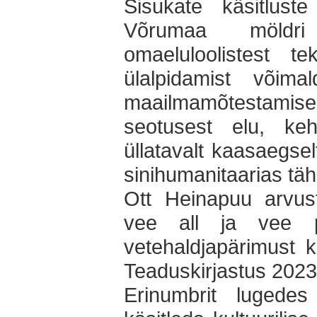
Sisukate käsitlus
Võrumaa möldri 
omaeluloolistest te
ülalpidamist võima
maailmamõtestamise 
seotusest elu, ke
üllatavalt kaasaegse
sinihumanitaarias tä
Ott Heinapuu arvust
vee all ja vee p
vetehaldjapärimust 
Teaduskirjastus 2023
Erinumbrit lugede