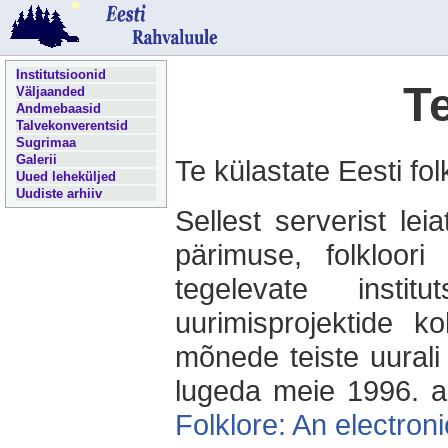
Institutsioonid
T
Väljaanded
Andmebaasid
Talvekonverentsid
Sugrimaa
Galerii
Te külastate Eesti fol
Uued leheküljed
Uudiste arhiiv
Sellest serverist lei
pärimuse, folkloori 
tegelevate instit
uurimisprojektide ko
mõnede teiste uurali
lugeda meie 1996. aa
Folklore: An electroni