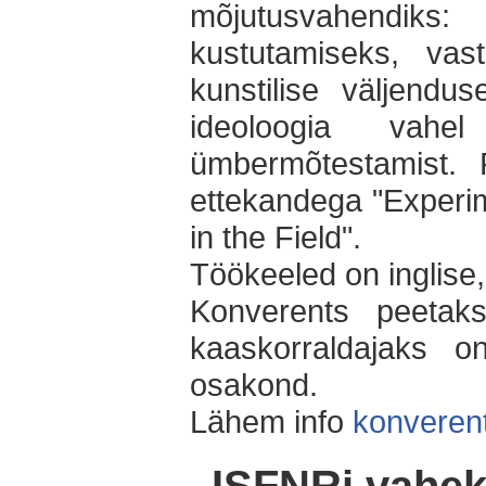
mõjutusvahendiks
kustutamiseks, vas
kunstilise väljendus
ideoloogia vahe
ümbermõtestamist. 
ettekandega "Experim
in the Field".
Töökeeled on inglise,
Konverents peetaks
kaaskorraldajaks on
osakond.
Lähem info
konverent
ISFNRi vahek