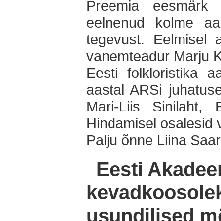
Preemia eesmärk 
eelnenud kolme aast
tegevust. Eelmisel a
vanemteadur Marju K
Eesti folkloristika 
aastal ARSi juhatuse
Mari-Liis Sinilaht
Hindamisel osalesid v
Palju õnne Liina Saar
Eesti Akadeem
kevadkoosolek
usundilised 