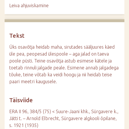
d
Leiva ahjuviskamine
e
Tekst
Üks osavõtja heidab maha, sirutades sääljuures käed
üle pea, peopesad ülespoole – aga jalad on taeva
poole püsti. Teine osavõtja astub esimese kätele ja
toetab rinnuli jalgade peale. Esimene annab jalgadega
tõuke, teine võtab ka veidi hoogu ja nii heidab teise
paari meetri kaugusele.
Täisviide
ERA II 96, 384/5 (75) < Suure-Jaani khk., Sürgavere k.,
Jätti t. – Arnold Elbrecht, Sürgavere algkooli õpilane,
s. 1921 (1935)