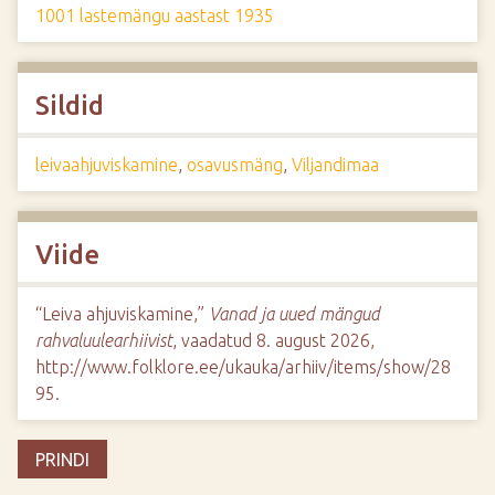
1001 lastemängu aastast 1935
Sildid
leivaahjuviskamine
,
osavusmäng
,
Viljandimaa
Viide
“Leiva ahjuviskamine,”
Vanad ja uued mängud
rahvaluulearhiivist
, vaadatud 8. august 2026,
http://www.folklore.ee/ukauka/arhiiv/items/show/28
95
.
PRINDI