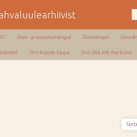
hvaluulearhiivist
935
Jõulu- ja uusaastamängud
Õuemängud
Liisusal
sikirjeid
Sirvi kogude kaupa
Sirvi silte ehk märksõnu
Sort