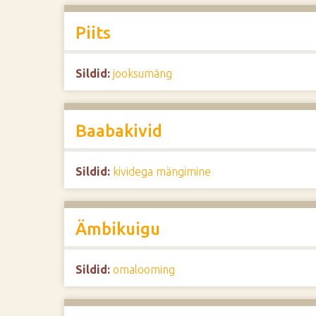
Piits
Sildid:
jooksumäng
Baabakivid
Sildid:
kividega mängimine
Ämbikuigu
Sildid:
omalooming