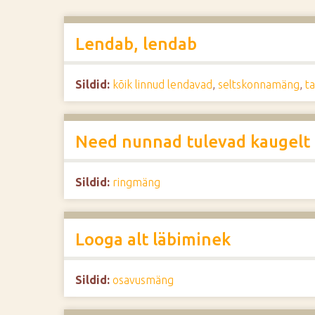
d
e
Lendab, lendab
Sildid:
kõik linnud lendavad
,
seltskonnamäng
,
t
Need nunnad tulevad kaugelt
Sildid:
ringmäng
Looga alt läbiminek
Sildid:
osavusmäng