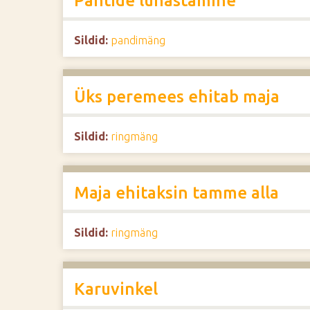
Pantide lunastamine
Sildid:
pandimäng
Üks peremees ehitab maja
Sildid:
ringmäng
Maja ehitaksin tamme alla
Sildid:
ringmäng
Karuvinkel