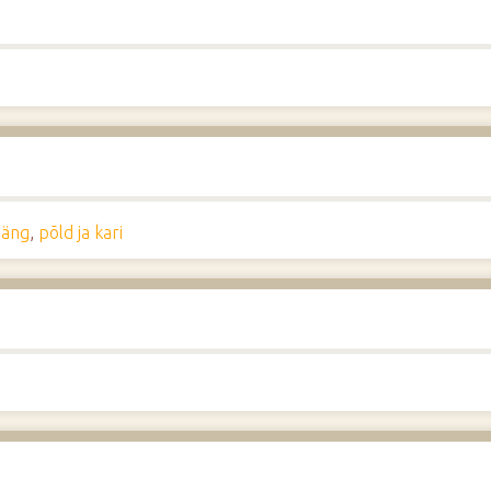
mäng
,
põld ja kari