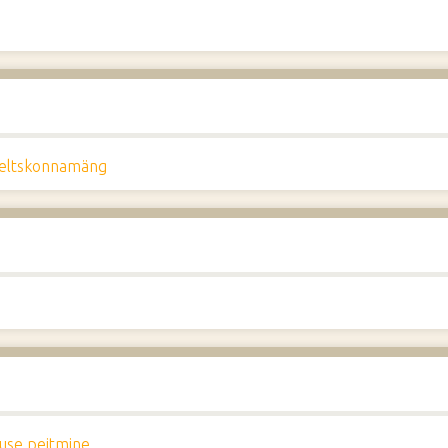
eltskonnamäng
use peitmine