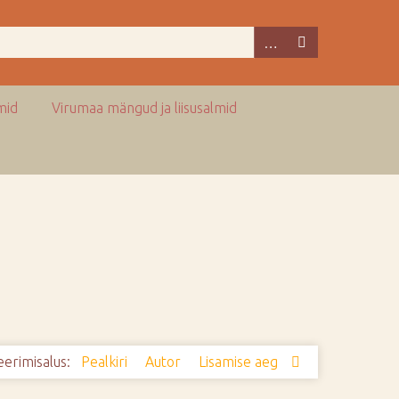
mid
Virumaa mängud ja liisusalmid
eerimisalus:
Pealkiri
Autor
Lisamise aeg