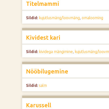
Titelmammi
Sildid:
kujutlusmäng/loovmäng
,
omalooming
Kividest kari
Sildid:
kividega mängimine
,
kujutlusmäng/loov
Nööbilugemine
Sildid:
salm
Karussell