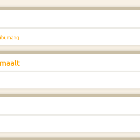
aibumäng
 maalt