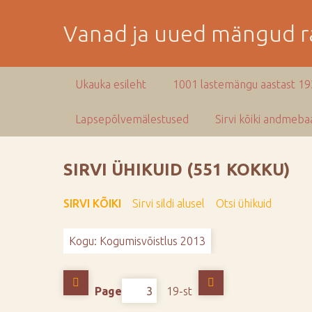
M
i
Vanad ja uued mängud ra
n
e
p
Ukauka esileht
1001 lastemängu aastast 1
e
a
Lapsepõlvemälestused
Sirvi kõiki andmebaa
m
i
s
SIRVI ÜHIKUID (551 KOKKU)
e
s
SIRVI KÕIKI
Sirvi sildi alusel
Otsi ühikuid
i
s
Kogu: Kogumisvõistlus 2013
u
j
u
Page
19-st
u
r