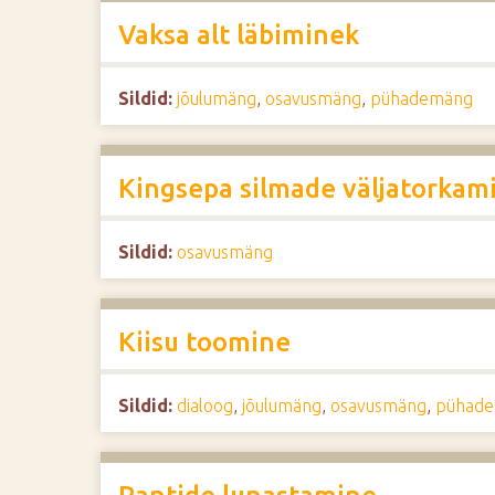
Vaksa alt läbiminek
Sildid:
jõulumäng
,
osavusmäng
,
pühademäng
Kingsepa silmade väljatorkam
Sildid:
osavusmäng
Kiisu toomine
Sildid:
dialoog
,
jõulumäng
,
osavusmäng
,
pühad