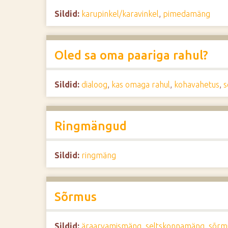
Sildid:
karupinkel/karavinkel
,
pimedamäng
Oled sa oma paariga rahul?
Sildid:
dialoog
,
kas omaga rahul
,
kohavahetus
,
s
Ringmängud
Sildid:
ringmäng
Sõrmus
Sildid:
äraarvamismäng
,
seltskonnamäng
,
sõrm