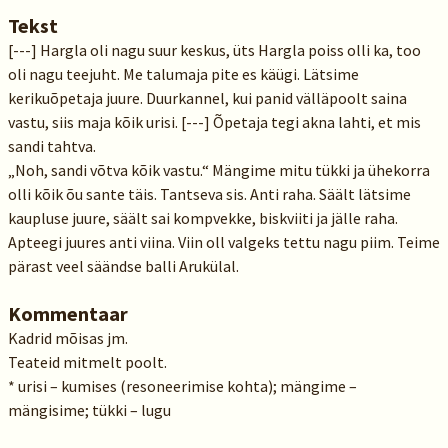
Tekst
[---] Hargla oli nagu suur keskus, üts Hargla poiss olli ka, too
oli nagu teejuht. Me talumaja pite es käügi. Lätsime
kerikuõpetaja juure. Duurkannel, kui panid välläpoolt saina
vastu, siis maja kõik urisi. [---] Õpetaja tegi akna lahti, et mis
sandi tahtva.
„Noh, sandi võtva kõik vastu.“ Mängime mitu tükki ja ühekorra
olli kõik õu sante täis. Tantseva sis. Anti raha. Säält lätsime
kaupluse juure, säält sai kompvekke, biskviiti ja jälle raha.
Apteegi juures anti viina. Viin oll valgeks tettu nagu piim. Teime
pärast veel säändse balli Arukülal.
Kommentaar
Kadrid mõisas jm.
Teateid mitmelt poolt.
* urisi – kumises (resoneerimise kohta); mängime –
mängisime; tükki – lugu