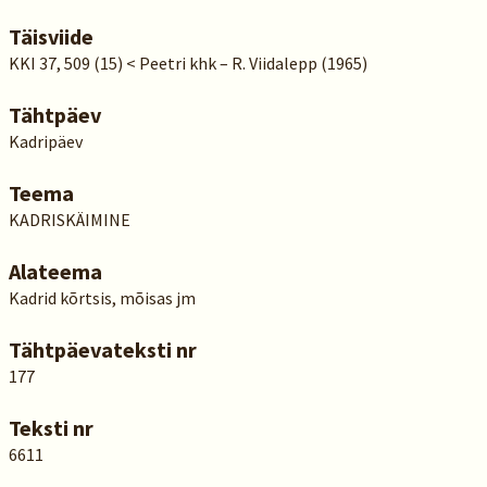
Täisviide
KKI 37, 509 (15) < Peetri khk – R. Viidalepp (1965)
Tähtpäev
Kadripäev
Teema
KADRISKÄIMINE
Alateema
Kadrid kõrtsis, mõisas jm
Tähtpäevateksti nr
177
Teksti nr
6611