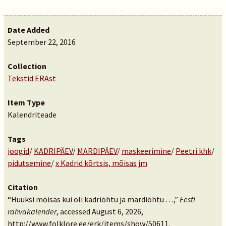
Date Added
September 22, 2016
Collection
Tekstid ERAst
Item Type
Kalendriteade
Tags
joogid
/
KADRIPÄEV
/
MARDIPÄEV
/
maskeerimine
/
Peetri khk
/
pidutsemine
/
x Kadrid kõrtsis, mõisas jm
Citation
“Huuksi mõisas kui oli kadriõhtu ja mardiõhtu …,”
Eesti
rahvakalender
, accessed August 6, 2026,
http://www.folklore.ee/erk/items/show/50611
.