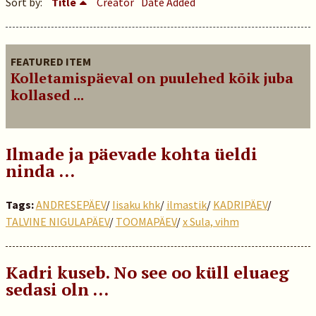
Sort by:
Title
Creator
Date Added
FEATURED ITEM
Kolletamispäeval on puulehed kõik juba
kollased ...
Ilmade ja päevade kohta üeldi
ninda …
Tags:
ANDRESEPÄEV
/
Iisaku khk
/
ilmastik
/
KADRIPÄEV
/
TALVINE NIGULAPÄEV
/
TOOMAPÄEV
/
x Sula, vihm
Kadri kuseb. No see oo küll eluaeg
sedasi oln …