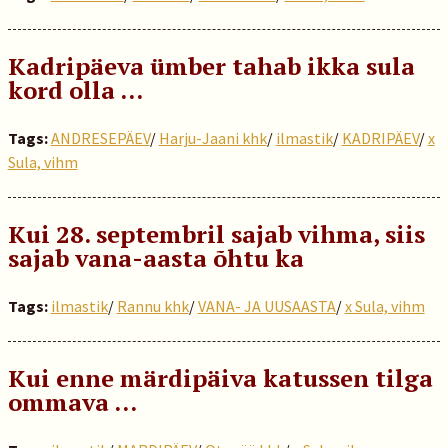
Kadripäeva ümber tahab ikka sula
kord olla …
Tags:
ANDRESEPÄEV
/
Harju-Jaani khk
/
ilmastik
/
KADRIPÄEV
/
x
Sula, vihm
Kui 28. septembril sajab vihma, siis
sajab vana-aasta õhtu ka
Tags:
ilmastik
/
Rannu khk
/
VANA- JA UUSAASTA
/
x Sula, vihm
Kui enne märdipäiva katussen tilga
ommava …