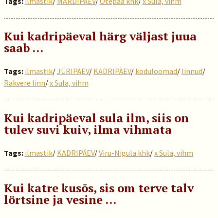
Tags:
ilmastik
/
MARDIPÄEV
/
Otepää khk
/
x Sula, vihm
Kui kadripäeval härg väljast juua
saab …
Tags:
ilmastik
/
JÜRIPÄEV
/
KADRIPÄEV
/
koduloomad
/
linnud
/
Rakvere linn
/
x Sula, vihm
Kui kadripäeval sula ilm, siis on
tulev suvi kuiv, ilma vihmata
Tags:
ilmastik
/
KADRIPÄEV
/
Viru-Nigula khk
/
x Sula, vihm
Kui katre kusõs, sis om terve talv
lörtsine ja vesine ...