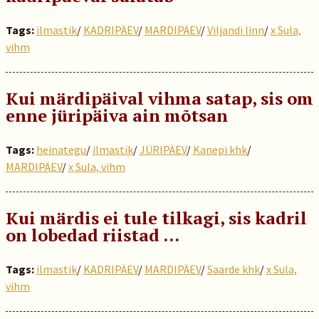
Tags:
ilmastik
/
KADRIPÄEV
/
MARDIPÄEV
/
Viljandi linn
/
x Sula,
vihm
Kui märdipäival vihma satap, sis om
enne jüripäiva ain mõtsan
Tags:
heinategu
/
ilmastik
/
JÜRIPÄEV
/
Kanepi khk
/
MARDIPÄEV
/
x Sula, vihm
Kui märdis ei tule tilkagi, sis kadril
on lobedad riistad …
Tags:
ilmastik
/
KADRIPÄEV
/
MARDIPÄEV
/
Saarde khk
/
x Sula,
vihm