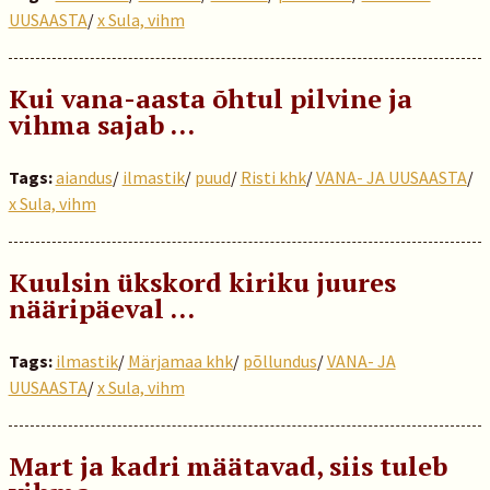
UUSAASTA
/
x Sula, vihm
Kui vana-aasta õhtul pilvine ja
vihma sajab …
Tags:
aiandus
/
ilmastik
/
puud
/
Risti khk
/
VANA- JA UUSAASTA
/
x Sula, vihm
Kuulsin ükskord kiriku juures
nääripäeval …
Tags:
ilmastik
/
Märjamaa khk
/
põllundus
/
VANA- JA
UUSAASTA
/
x Sula, vihm
Mart ja kadri määtavad, siis tuleb