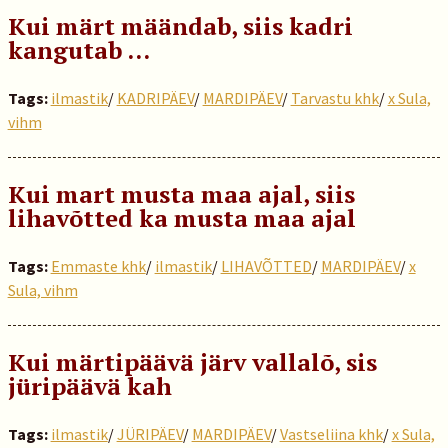
Kui märt määndab, siis kadri
kangutab …
Tags:
ilmastik
/
KADRIPÄEV
/
MARDIPÄEV
/
Tarvastu khk
/
x Sula,
vihm
Kui mart musta maa ajal, siis
lihavõtted ka musta maa ajal
Tags:
Emmaste khk
/
ilmastik
/
LIHAVÕTTED
/
MARDIPÄEV
/
x
Sula, vihm
Kui märtipäävä järv vallalõ, sis
jüripäävä kah
Tags:
ilmastik
/
JÜRIPÄEV
/
MARDIPÄEV
/
Vastseliina khk
/
x Sula,