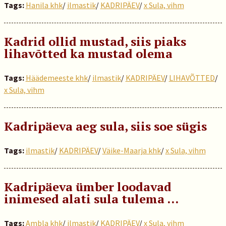
Tags:
Hanila khk
/
ilmastik
/
KADRIPÄEV
/
x Sula, vihm
Kadrid ollid mustad, siis piaks
lihavõtted ka mustad olema
Tags:
Häädemeeste khk
/
ilmastik
/
KADRIPÄEV
/
LIHAVÕTTED
/
x Sula, vihm
Kadripäeva aeg sula, siis soe sügis
Tags:
ilmastik
/
KADRIPÄEV
/
Väike-Maarja khk
/
x Sula, vihm
Kadripäeva ümber loodavad
inimesed alati sula tulema …
Tags:
Ambla khk
/
ilmastik
/
KADRIPÄEV
/
x Sula, vihm