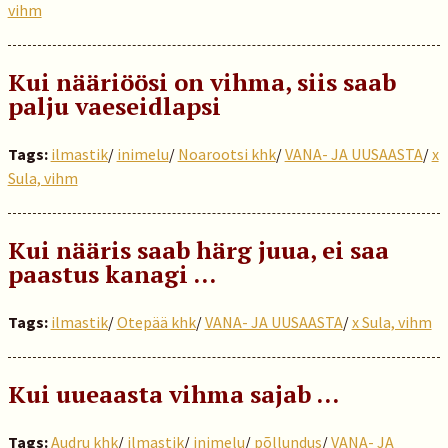
vihm
Kui nääriöösi on vihma, siis saab
palju vaeseidlapsi
Tags:
ilmastik
/
inimelu
/
Noarootsi khk
/
VANA- JA UUSAASTA
/
x
Sula, vihm
Kui nääris saab härg juua, ei saa
paastus kanagi …
Tags:
ilmastik
/
Otepää khk
/
VANA- JA UUSAASTA
/
x Sula, vihm
Kui uueaasta vihma sajab …
Tags:
Audru khk
/
ilmastik
/
inimelu
/
põllundus
/
VANA- JA