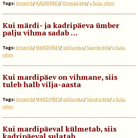
Tags:
ilmastik
/
KADRIPÄEV
/
Otepää khk
/
x Sula, vihm
Kui märdi- ja kadripäeva ümber
palju vihma sadab …
Tags:
ilmastik
/
MARDIPÄEV
/
põllundus
/
Saarde khk
/
x Sula,
vihm
Kui mardipäev on vihmane, siis
tuleb halb vilja-aasta
Tags:
ilmastik
/
MARDIPÄEV
/
põllundus
/
Vändra khk
/
x Sula,
vihm
Kui mardipäeval külmetab, siis
kadripäeval sulatab