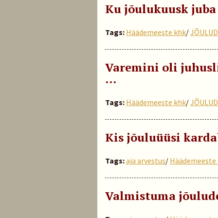
Ku jõulukuusk juba
Tags:
Häädemeeste khk
/
JÕULUD
Varemini oli juhus
…
Tags:
Häädemeeste khk
/
JÕULUD
Kis jõuluüüsi karda
Tags:
aja arvestus
/
Häädemeeste 
Valmistuma jõulud