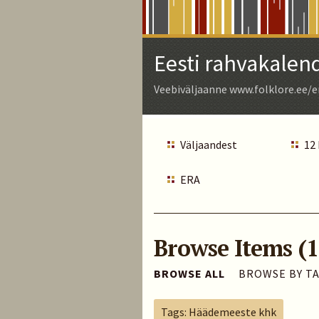
Skip
to
Main
Eesti rahvakalen
Content
Veebiväljaanne www.folklore.ee/e
Väljaandest
12
ERA
Browse Items (1
BROWSE ALL
BROWSE BY T
Tags: Häädemeeste khk