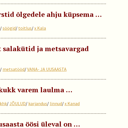
rstid õlgedele ahju küpsema …
/
söögid
/
toitlus
/
x Kala
t salakütid ja metsavargad
/
metsatööd
/
VANA- JA UUSAASTA
 kukk varem laulma …
khk
/
JÕULUD
/
karjandus
/
linnud
/
x Kanad
usaasta öösi üleval on …