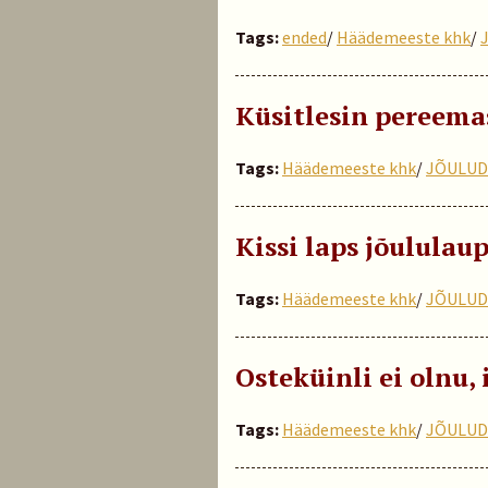
Tags:
ended
/
Häädemeeste khk
/
Küsitlesin pereema
Tags:
Häädemeeste khk
/
JÕULUD
Kissi laps jõululau
Tags:
Häädemeeste khk
/
JÕULUD
Osteküinli ei olnu,
Tags:
Häädemeeste khk
/
JÕULUD