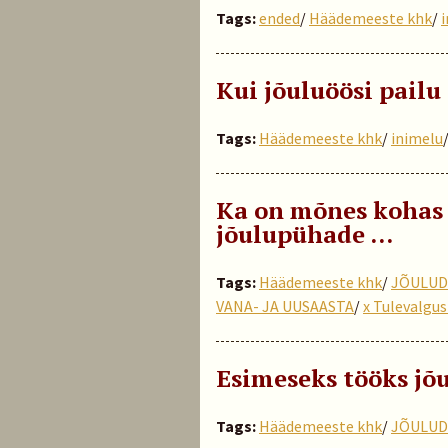
Tags:
ended
/
Häädemeeste khk
/
Kui jõuluöösi pailu
Tags:
Häädemeeste khk
/
inimelu
Ka on mõnes kohas
jõulupühade …
Tags:
Häädemeeste khk
/
JÕULUD
VANA- JA UUSAASTA
/
x Tulevalgus
Esimeseks tööks jõ
Tags:
Häädemeeste khk
/
JÕULUD