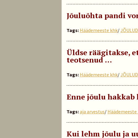
Jõuluõhta pandi vo
Tags:
Häädemeeste khk
/
JÕULUD
Üldse räägitakse, e
teotsenud …
Tags:
Häädemeeste khk
/
JÕULUD
Enne jõulu hakkab
Tags:
aja arvestus
/
Häädemeeste 
Kui lehm jõulu ja u