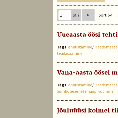
of 7
Sort by:
T
Uueaasta öösi teht
Tags:
ennustamine
/
Häädemeest
teadasaamine
Vana-aasta öösel mi
Tags:
ennustamine
/
Häädemeest
Sümbolesemete huupi võtmine
Jõuluüüsi kolmel t