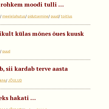
 rohkem moodi tulli …
/
meelelahutus
/
pidutsemine
/
puud
/
toitlus
likult külas mõnes õues kuusk
/
puud
b, sii kardab terve aasta
khk
/
JÕULUD
eks hakati …