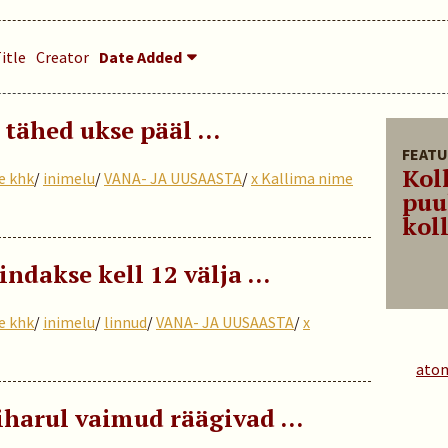
itle
Creator
Date Added
i tähed ukse pääl …
FEATU
Kol
e khk
/
inimelu
/
VANA- JA UUSAASTA
/
x Kallima nime
puu
koll
ndakse kell 12 välja ...
e khk
/
inimelu
/
linnud
/
VANA- JA UUSAASTA
/
x
ato
iiharul vaimud räägivad …