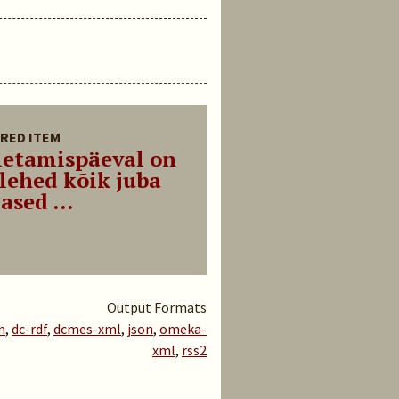
RED ITEM
letamispäeval on
lehed kõik juba
ased ...
Output Formats
m
,
dc-rdf
,
dcmes-xml
,
json
,
omeka-
xml
,
rss2