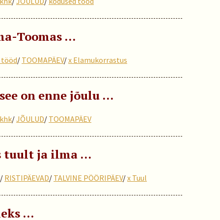
khk
/
JÕULUD
/
kodused tööd
ma-Toomas …
 tööd
/
TOOMAPÄEV
/
x Elamukorrastus
see on enne jõulu …
khk
/
JÕULUD
/
TOOMAPÄEV
tuult ja ilma ...
/
RISTIPÄEVAD
/
TALVINE PÖÖRIPÄEV
/
x Tuul
leks …