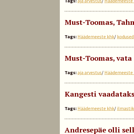
Tags:
aja arvestus
/
Häädemeeste 
Must-Toomas, Tah
Tags:
Häädemeeste khk
/
kodused
Must-Toomas, vata 
Tags:
aja arvestus
/
Häädemeeste 
Kangesti vaadataks 
Tags:
Häädemeeste khk
/
ilmastik
Andresepäe olli sel