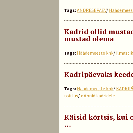
Tags:
ANDRESEPÄEV
/
Häädemees
Kadrid ollid mustad
mustad olema
Tags:
Häädemeeste khk
/
ilmastik
Kadripäevaks keede
Tags:
Häädemeeste khk
/
KADRIP
toitlus
/
x Annid kadridele
Käisid kõrtsis, kui 
…