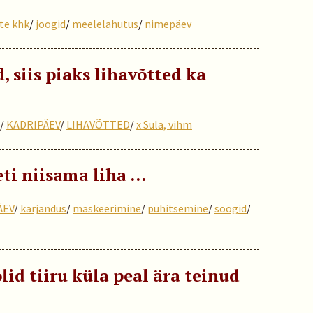
te khk
/
joogid
/
meelelahutus
/
nimepäev
, siis piaks lihavõtted ka
/
KADRIPÄEV
/
LIHAVÕTTED
/
x Sula, vihm
ti niisama liha …
ÄEV
/
karjandus
/
maskeerimine
/
pühitsemine
/
söögid
/
olid tiiru küla peal ära teinud