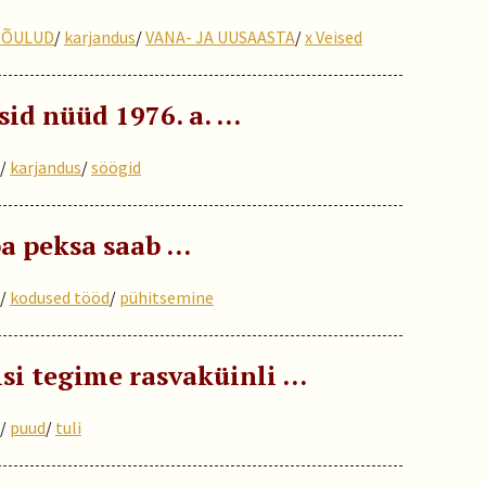
JÕULUD
/
karjandus
/
VANA- JA UUSAASTA
/
x Veised
sid nüüd 1976. a. …
/
karjandus
/
söögid
pa peksa saab …
/
kodused tööd
/
pühitsemine
 isi tegime rasvaküinli …
/
puud
/
tuli