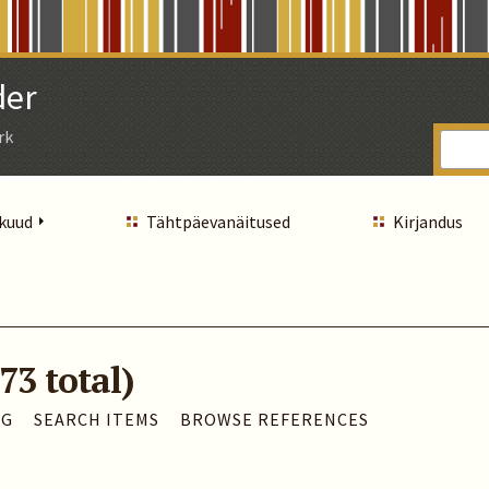
der
rk
 kuud
Tähtpäevanäitused
Kirjandus
73 total)
AG
SEARCH ITEMS
BROWSE REFERENCES