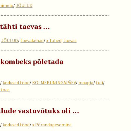
inimelu
/
JÕULUD
 tähti taevas …
/
JÕULUD
/
taevakehad
/
x Tähed, taevas
 kombeks põletada
/
kodused tööd
/
KOLMEKUNINGAPÄEV
/
maagia
/
tuli
/
 toas
ulude vastuvõtuks oli …
/
kodused tööd
/
x Põrandapesemine