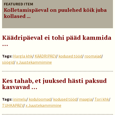
FEATURED ITEM
Kolletamispäeval on puulehed kõik juba
kollased ...
Käädripäeval ei tohi pääd kammida
…
Tags:
Hargla khk
/
KÄÄDRIPÄEV
/
kodused tööd
/
roomajad
/
söögid
/
x Juustekammimine
Kes tahab, et juuksed hästi paksud
kasvavad …
Tags:
inimelu
/
koduloomad
/
kodused tööd
/
maagia
/
Tori khk
/
TUHKAPÄEV
/
x Juustekammimine