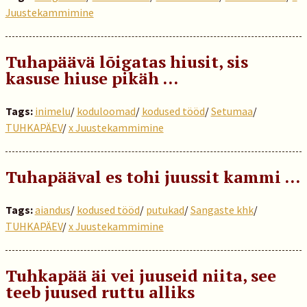
Juustekammimine
Tuhapäävä lõigatas hiusit, sis
kasuse hiuse pikäh …
Tags:
inimelu
/
koduloomad
/
kodused tööd
/
Setumaa
/
TUHKAPÄEV
/
x Juustekammimine
Tuhapääval es tohi juussit kammi …
Tags:
aiandus
/
kodused tööd
/
putukad
/
Sangaste khk
/
TUHKAPÄEV
/
x Juustekammimine
Tuhkapää äi vei juuseid niita, see
teeb juused ruttu alliks