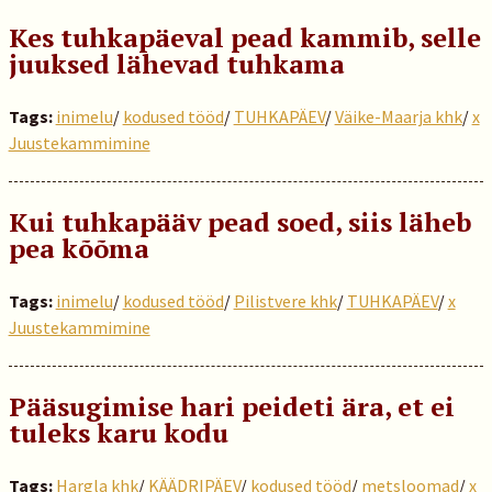
Kes tuhkapäeval pead kammib, selle
juuksed lähevad tuhkama
Tags:
inimelu
/
kodused tööd
/
TUHKAPÄEV
/
Väike-Maarja khk
/
x
Juustekammimine
Kui tuhkapääv pead soed, siis läheb
pea kõõma
Tags:
inimelu
/
kodused tööd
/
Pilistvere khk
/
TUHKAPÄEV
/
x
Juustekammimine
Pääsugimise hari peideti ära, et ei
tuleks karu kodu
Tags:
Hargla khk
/
KÄÄDRIPÄEV
/
kodused tööd
/
metsloomad
/
x