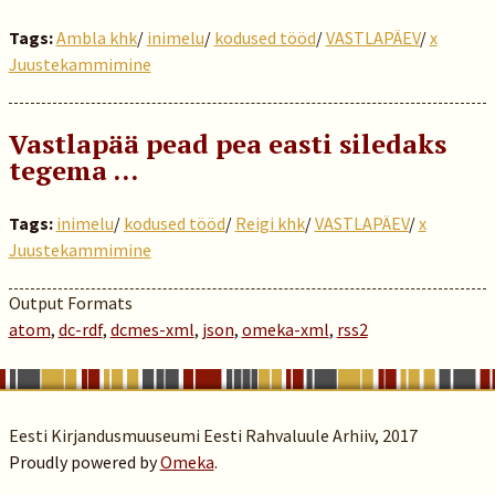
Tags:
Ambla khk
/
inimelu
/
kodused tööd
/
VASTLAPÄEV
/
x
Juustekammimine
Vastlapää pead pea easti siledaks
tegema …
Tags:
inimelu
/
kodused tööd
/
Reigi khk
/
VASTLAPÄEV
/
x
Juustekammimine
Output Formats
atom
,
dc-rdf
,
dcmes-xml
,
json
,
omeka-xml
,
rss2
Eesti Kirjandusmuuseumi Eesti Rahvaluule Arhiiv, 2017
Proudly powered by
Omeka
.