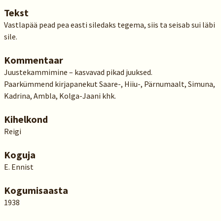
Tekst
Vastlapää pead pea easti siledaks tegema, siis ta seisab sui läbi
sile.
Kommentaar
Juustekammimine – kasvavad pikad juuksed.
Paarkümmend kirjapanekut Saare-, Hiiu-, Pärnumaalt, Simuna,
Kadrina, Ambla, Kolga-Jaani khk.
Kihelkond
Reigi
Koguja
E. Ennist
Kogumisaasta
1938