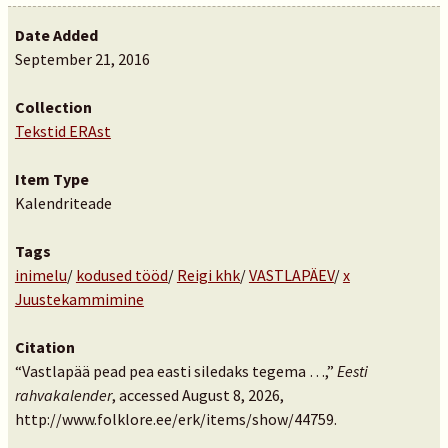
Date Added
September 21, 2016
Collection
Tekstid ERAst
Item Type
Kalendriteade
Tags
inimelu
/
kodused tööd
/
Reigi khk
/
VASTLAPÄEV
/
x
Juustekammimine
Citation
“Vastlapää pead pea easti siledaks tegema …,”
Eesti
rahvakalender
, accessed August 8, 2026,
http://www.folklore.ee/erk/items/show/44759
.