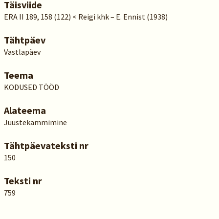
Täisviide
ERA II 189, 158 (122) < Reigi khk – E. Ennist (1938)
Tähtpäev
Vastlapäev
Teema
KODUSED TÖÖD
Alateema
Juustekammimine
Tähtpäevateksti nr
150
Teksti nr
759