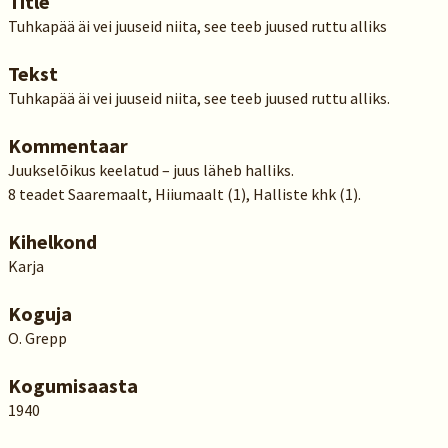
Title
Tuhkapää äi vei juuseid niita, see teeb juused ruttu alliks
Tekst
Tuhkapää äi vei juuseid niita, see teeb juused ruttu alliks.
Kommentaar
Juukselõikus keelatud – juus läheb halliks.
8 teadet Saaremaalt, Hiiumaalt (1), Halliste khk (1).
Kihelkond
Karja
Koguja
O. Grepp
Kogumisaasta
1940