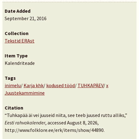
Date Added
September 21, 2016
Collection
Tekstid ERAst
Item Type
Kalendriteade
Tags
inimelu
/
Karja khk
/
kodused tööd
/
TUHKAPÄEV
/
x
Juustekammimine
Citation
“Tuhkapää äi vei juuseid niita, see teeb juused ruttu alliks,”
Eesti rahvakalender
, accessed August 8, 2026,
http://www.folklore.ee/erk/items/show/44890
.