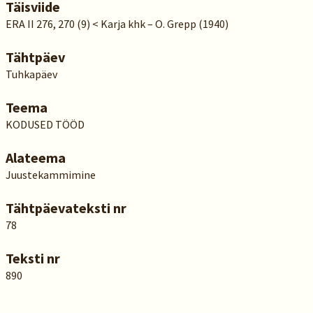
Täisviide
ERA II 276, 270 (9) < Karja khk – O. Grepp (1940)
Tähtpäev
Tuhkapäev
Teema
KODUSED TÖÖD
Alateema
Juustekammimine
Tähtpäevateksti nr
78
Teksti nr
890