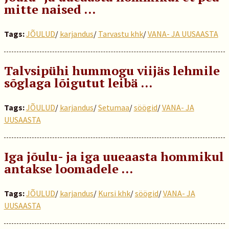
mitte naised …
Tags:
JÕULUD
/
karjandus
/
Tarvastu khk
/
VANA- JA UUSAASTA
Talvsipühi hummogu viijäs lehmile
sõglaga lõigutut leibä …
Tags:
JÕULUD
/
karjandus
/
Setumaa
/
söögid
/
VANA- JA
UUSAASTA
Iga jõulu- ja iga uueaasta hommikul
antakse loomadele …
Tags:
JÕULUD
/
karjandus
/
Kursi khk
/
söögid
/
VANA- JA
UUSAASTA