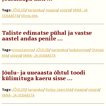
Tags:
JÕULUD
/
karjandus
/
maagia
/
söögid
/
VANA- JA
UUSAASTA
/
Võnnu khk
Taliste edimatse pühal ja vastse
aastel andas penile …
Tags:
ennustamine
/
JÕULUD
/
karjandus
/
koduloomad
/
Otepää
khk
/
söögid
/
VANA- JA UUSAASTA
Jõulu- ja uueaasta õhtul toodi
külimituga kaeru sisse …
Tags:
JÕULUD
/
karjandus
/
Kolga-Jaani khk
/
maagia
/
söögid
/
VANA- JA UUSAASTA