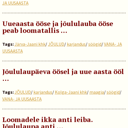
JA UUSAASTA
Uueaasta ööse ja jõululauba ööse
peab loomatallis …
Tags:
Järva-Jaani khk
/
JÕULUD
/
karjandus
/
söögid
/
VANA- JA
UUSAASTA
Jõululaupäeva öösel ja uue aasta ööl
…
Tags:
JÕULUD
/
karjandus
/
Kolga-Jaani khk
/
maagia
/
söögid
/
VANA- JA UUSAASTA
Loomadele ikka anti leiba.
Jõululaupa anti …