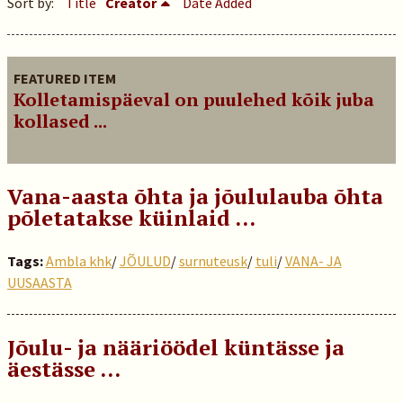
Sort by:
Title
Creator
Date Added
FEATURED ITEM
Kolletamispäeval on puulehed kõik juba
kollased ...
Vana-aasta õhta ja jõululauba õhta
põletatakse küinlaid …
Tags:
Ambla khk
/
JÕULUD
/
surnuteusk
/
tuli
/
VANA- JA
UUSAASTA
Jõulu- ja nääriöödel küntässe ja
äestässe …