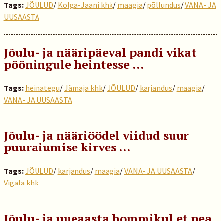
Tags:
JÕULUD
/
Kolga-Jaani khk
/
maagia
/
põllundus
/
VANA- JA
UUSAASTA
Jõulu- ja nääripäeval pandi vikat
pööningule heintesse …
Tags:
heinategu
/
Jämaja khk
/
JÕULUD
/
karjandus
/
maagia
/
VANA- JA UUSAASTA
Jõulu- ja nääriöödel viidud suur
puuraiumise kirves …
Tags:
JÕULUD
/
karjandus
/
maagia
/
VANA- JA UUSAASTA
/
Vigala khk
Jõulu- ja uueaasta hommikul et pea