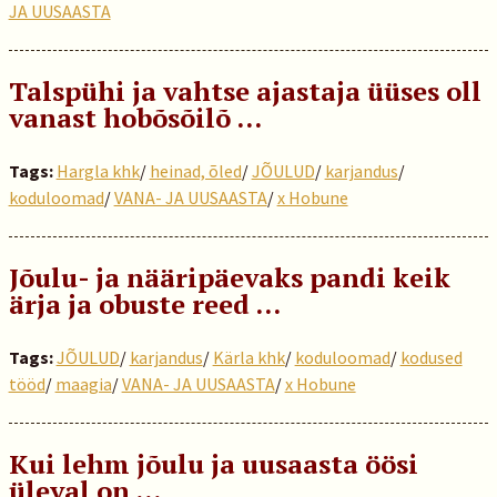
JA UUSAASTA
Talspühi ja vahtse ajastaja üüses oll
vanast hobõsõilõ ...
Tags:
Hargla khk
/
heinad, õled
/
JÕULUD
/
karjandus
/
koduloomad
/
VANA- JA UUSAASTA
/
x Hobune
Jõulu- ja nääripäevaks pandi keik
ärja ja obuste reed …
Tags:
JÕULUD
/
karjandus
/
Kärla khk
/
koduloomad
/
kodused
tööd
/
maagia
/
VANA- JA UUSAASTA
/
x Hobune
Kui lehm jõulu ja uusaasta öösi
üleval on …