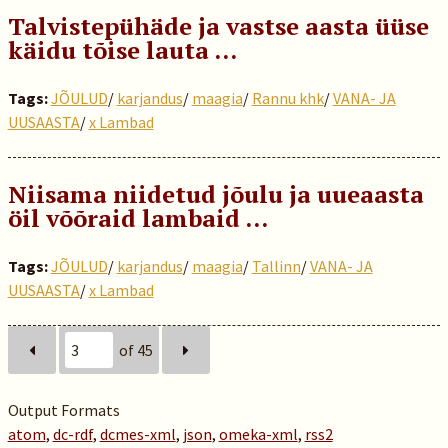
Talvistepühäde ja vastse aasta üüse
käidu tõise lauta …
Tags:
JÕULUD
/
karjandus
/
maagia
/
Rannu khk
/
VANA- JA
UUSAASTA
/
x Lambad
Niisama niidetud jõulu ja uueaasta
öil võõraid lambaid …
Tags:
JÕULUD
/
karjandus
/
maagia
/
Tallinn
/
VANA- JA
UUSAASTA
/
x Lambad
of 45
Output Formats
atom
,
dc-rdf
,
dcmes-xml
,
json
,
omeka-xml
,
rss2