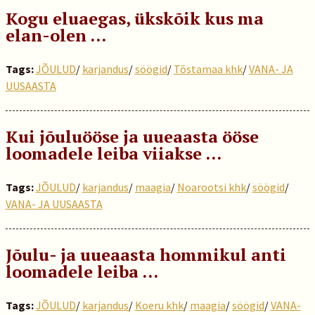
Kogu eluaegas, ükskõik kus ma
elan-olen …
Tags:
JÕULUD
/
karjandus
/
söögid
/
Tõstamaa khk
/
VANA- JA
UUSAASTA
Kui jõuluööse ja uueaasta ööse
loomadele leiba viiakse …
Tags:
JÕULUD
/
karjandus
/
maagia
/
Noarootsi khk
/
söögid
/
VANA- JA UUSAASTA
Jõulu- ja uueaasta hommikul anti
loomadele leiba …
Tags:
JÕULUD
/
karjandus
/
Koeru khk
/
maagia
/
söögid
/
VANA-