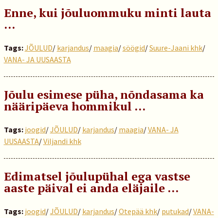
Enne, kui jõuluommuku minti lauta
…
Tags:
JÕULUD
/
karjandus
/
maagia
/
söögid
/
Suure-Jaani khk
/
VANA- JA UUSAASTA
Jõulu esimese püha, nõndasama ka
nääripäeva hommikul …
Tags:
joogid
/
JÕULUD
/
karjandus
/
maagia
/
VANA- JA
UUSAASTA
/
Viljandi khk
Edimatsel jõulupühal ega vastse
aaste päival ei anda eläjaile …
Tags:
joogid
/
JÕULUD
/
karjandus
/
Otepää khk
/
putukad
/
VANA-