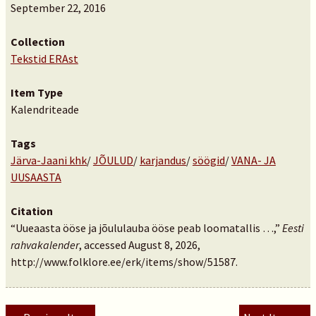
September 22, 2016
Collection
Tekstid ERAst
Item Type
Kalendriteade
Tags
Järva-Jaani khk
/
JÕULUD
/
karjandus
/
söögid
/
VANA- JA
UUSAASTA
Citation
“Uueaasta ööse ja jõululauba ööse peab loomatallis …,”
Eesti
rahvakalender
, accessed August 8, 2026,
http://www.folklore.ee/erk/items/show/51587
.