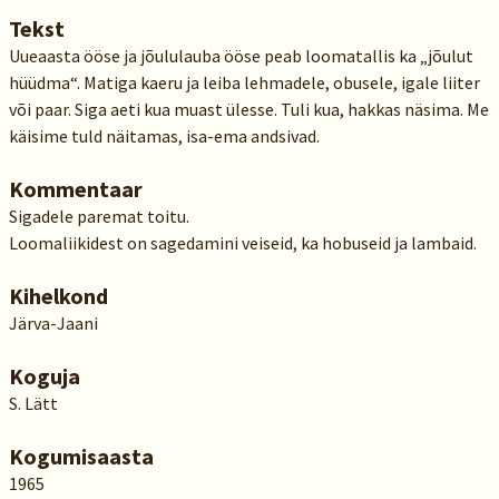
Tekst
Uueaasta ööse ja jõululauba ööse peab loomatallis ka „jõulut
hüüdma“. Matiga kaeru ja leiba lehmadele, obusele, igale liiter
või paar. Siga aeti kua muast ülesse. Tuli kua, hakkas näsima. Me
käisime tuld näitamas, isa-ema andsivad.
Kommentaar
Sigadele paremat toitu.
Loomaliikidest on sagedamini veiseid, ka hobuseid ja lambaid.
Kihelkond
Järva-Jaani
Koguja
S. Lätt
Kogumisaasta
1965