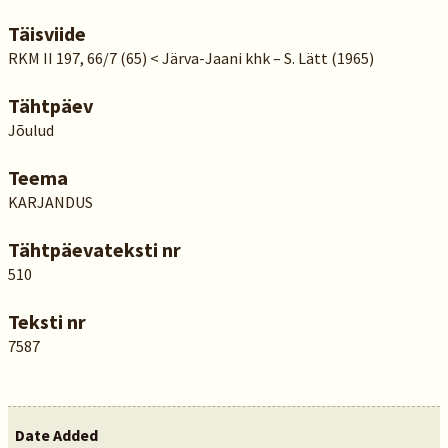
Täisviide
RKM II 197, 66/7 (65) < Järva-Jaani khk – S. Lätt (1965)
Tähtpäev
Jõulud
Teema
KARJANDUS
Tähtpäevateksti nr
510
Teksti nr
7587
Date Added