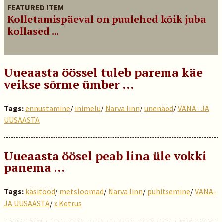
FEATURED ITEM
Kolletamispäeval on puulehed kõik juba
kollased ...
Uueaasta öössel tuleb parema käe
veikse sõrme ümber …
Tags:
ennustamine
/
inimelu
/
Narva linn
/
unenäod
/
VANA- JA
UUSAASTA
Uueaasta öösel peab lina üle vokki
panema …
Tags:
käsitööd
/
metsloomad
/
Narva linn
/
pühitsemine
/
VANA-
JA UUSAASTA
/
x Ketrus