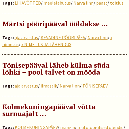
Tags:
LIHAVÕTTED
/
meelelahutus
/
Narva linn
/
paast
/
toitlus
Märtsi pööripääval ööldakse ...
Tags:
aja arvestus
/
KEVADINE PÖÖRIPÄEV
/
Narva linn
/
x
nimetus
/
x NIMETUS JA TÄHENDUS
Tõnisepääval läheb külma süda
lõhki – pool talvet on mööda
Tags:
aja arvestus
/
ilmastik
/
Narva linn
/
TÕNISEPÄEV
Kolmekuningapääval võtta
surnuajalt …
Tags:
KOLMEKUNINGAPÄEV
/
maagia
/
mütoloogilised olendid
/