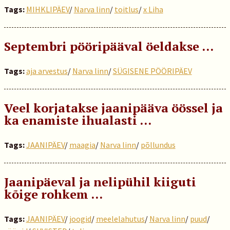
Tags:
MIHKLIPÄEV
/
Narva linn
/
toitlus
/
x Liha
Septembri pööripääval öeldakse …
Tags:
aja arvestus
/
Narva linn
/
SÜGISENE PÖÖRIPÄEV
Veel korjatakse jaanipääva öössel ja
ka enamiste ihualasti …
Tags:
JAANIPÄEV
/
maagia
/
Narva linn
/
põllundus
Jaanipäeval ja nelipühil kiiguti
kõige rohkem …
Tags:
JAANIPÄEV
/
joogid
/
meelelahutus
/
Narva linn
/
puud
/