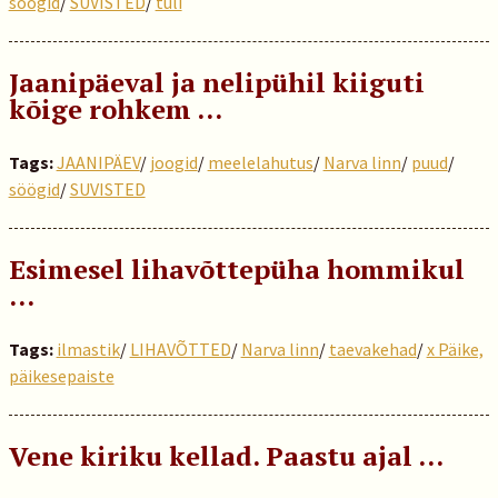
söögid
/
SUVISTED
/
tuli
Jaanipäeval ja nelipühil kiiguti
kõige rohkem …
Tags:
JAANIPÄEV
/
joogid
/
meelelahutus
/
Narva linn
/
puud
/
söögid
/
SUVISTED
Esimesel lihavõttepüha hommikul
…
Tags:
ilmastik
/
LIHAVÕTTED
/
Narva linn
/
taevakehad
/
x Päike,
päikesepaiste
Vene kiriku kellad. Paastu ajal ...