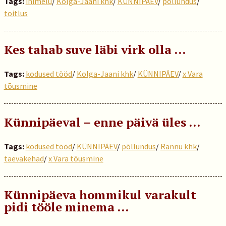
Tags:
inimelu
/
Kolga-Jaani khk
/
KÜNNIPÄEV
/
põllundus
/
toitlus
Kes tahab suve läbi virk olla …
Tags:
kodused tööd
/
Kolga-Jaani khk
/
KÜNNIPÄEV
/
x Vara
tõusmine
Künnipäeval – enne päivä üles ...
Tags:
kodused tööd
/
KÜNNIPÄEV
/
põllundus
/
Rannu khk
/
taevakehad
/
x Vara tõusmine
Künnipäeva hommikul varakult
pidi tööle minema …