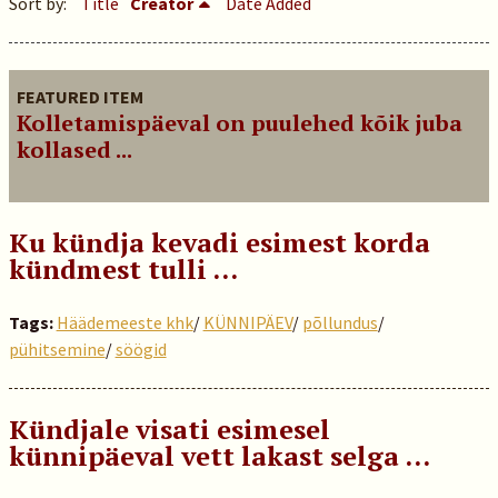
Sort by:
Title
Creator
Date Added
FEATURED ITEM
Kolletamispäeval on puulehed kõik juba
kollased ...
Ku kündja kevadi esimest korda
kündmest tulli …
Tags:
Häädemeeste khk
/
KÜNNIPÄEV
/
põllundus
/
pühitsemine
/
söögid
Kündjale visati esimesel
künnipäeval vett lakast selga ...