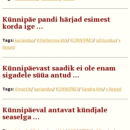
Künnipäe pandi härjad esimest
korda ige …
Tags:
karjandus
/
Kihelkonna khk
/
KÜNNIPÄEV
/
põllundus
/
x
Veised
Künnipäevast saadik ei ole enam
sigadele süüa antud ...
Tags:
ilmastik
/
karjandus
/
KÜNNIPÄEV
/
Vändra khk
/
x Veised
Künnipäeval antavat kündjale
seaselga …