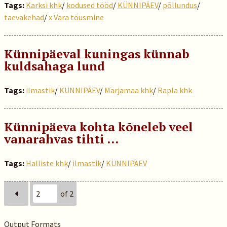
Tags:
Karksi khk
/
kodused tööd
/
KÜNNIPÄEV
/
põllundus
/
taevakehad
/
x Vara tõusmine
Künnipäeval kuningas künnab
kuldsahaga lund
Tags:
ilmastik
/
KÜNNIPÄEV
/
Märjamaa khk
/
Rapla khk
Künnipäeva kohta kõneleb veel
vanarahvas tihti …
Tags:
Halliste khk
/
ilmastik
/
KÜNNIPÄEV
of 2
Output Formats