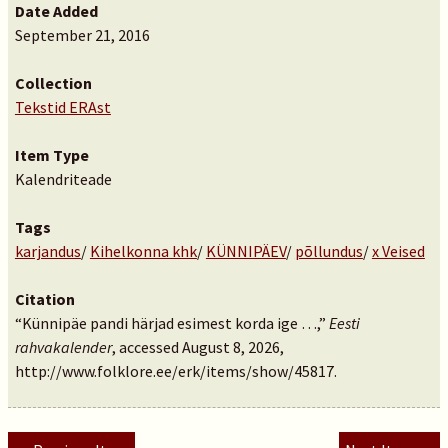
Date Added
September 21, 2016
Collection
Tekstid ERAst
Item Type
Kalendriteade
Tags
karjandus
/
Kihelkonna khk
/
KÜNNIPÄEV
/
põllundus
/
x Veised
Citation
“Künnipäe pandi härjad esimest korda ige …,”
Eesti
rahvakalender
, accessed August 8, 2026,
http://www.folklore.ee/erk/items/show/45817
.