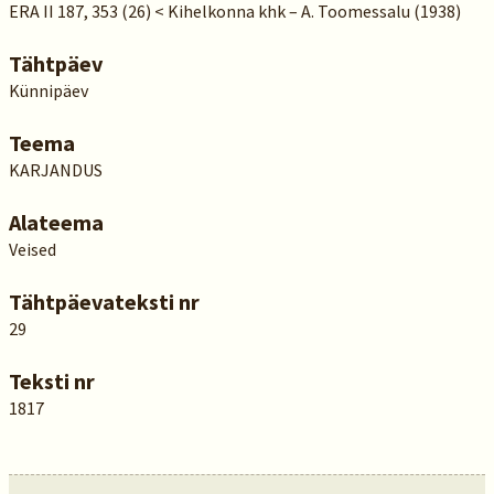
ERA II 187, 353 (26) < Kihelkonna khk – A. Toomessalu (1938)
Tähtpäev
Künnipäev
Teema
KARJANDUS
Alateema
Veised
Tähtpäevateksti nr
29
Teksti nr
1817