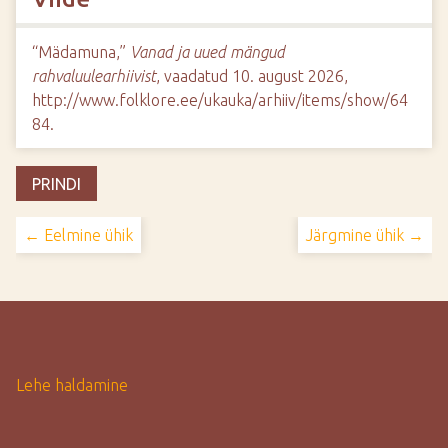
“Mädamuna,”
Vanad ja uued mängud
rahvaluulearhiivist
, vaadatud 10. august 2026,
http://www.folklore.ee/ukauka/arhiiv/items/show/64
84
.
PRINDI
← Eelmine ühik
Järgmine ühik →
Lehe haldamine