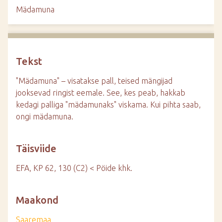
d
Mädamuna
e
Tekst
"Mädamuna" – visatakse pall, teised mängijad
jooksevad ringist eemale. See, kes peab, hakkab
kedagi palliga "mädamunaks" viskama. Kui pihta saab,
ongi mädamuna.
Täisviide
EFA, KP 62, 130 (C2) < Pöide khk.
Maakond
Saaremaa