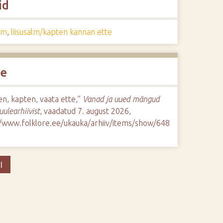
id
alm
,
liisusalm/kapten kannan ette
de
n, kapten, vaata ette,”
Vanad ja uued mängud
uulearhiivist
, vaadatud 7. august 2026,
//www.folklore.ee/ukauka/arhiiv/items/show/648
I