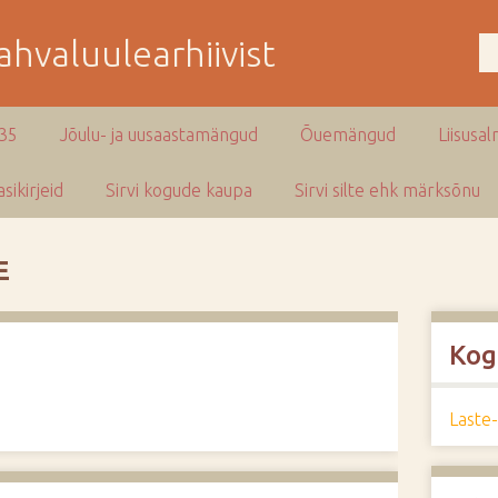
hvaluulearhiivist
935
Jõulu- ja uusaastamängud
Õuemängud
Liisusal
sikirjeid
Sirvi kogude kaupa
Sirvi silte ehk märksõnu
E
Kog
Laste