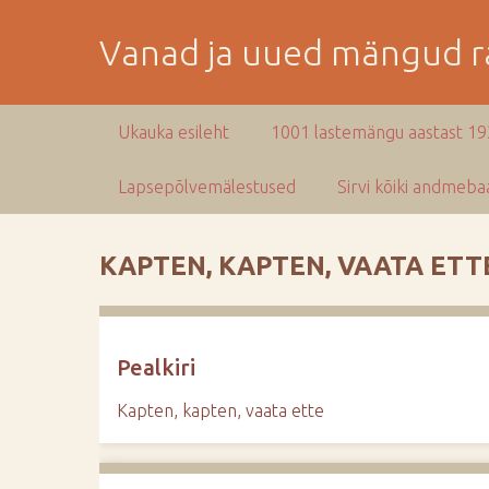
M
i
Vanad ja uued mängud ra
n
e
p
Ukauka esileht
1001 lastemängu aastast 1
e
a
Lapsepõlvemälestused
Sirvi kõiki andmebaa
m
i
s
KAPTEN, KAPTEN, VAATA ETT
e
s
i
s
Pealkiri
u
j
Kapten, kapten, vaata ette
u
u
r