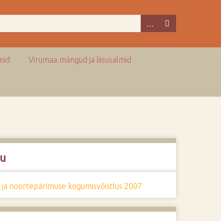
mid
Virumaa mängud ja liisusalmid
u
- ja noortepärimuse kogumisvõistlus 2007