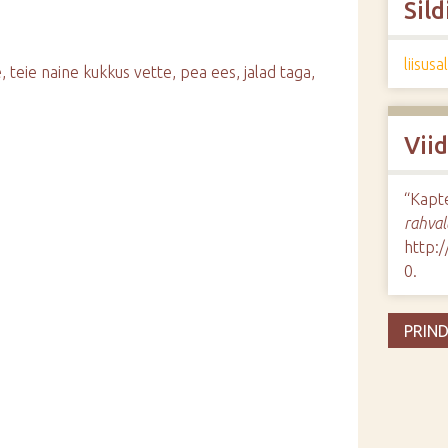
Sild
liisus
 teie naine kukkus vette, pea ees, jalad taga,
Vii
“Kapte
rahval
http:
0
.
PRIND