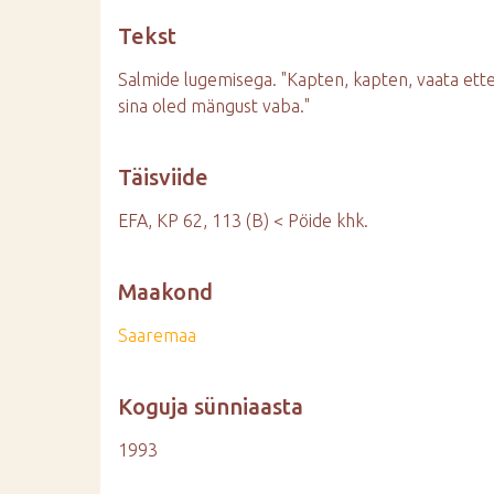
d
Tekst
e
Salmide lugemisega. "Kapten, kapten, vaata ette,
sina oled mängust vaba."
Täisviide
EFA, KP 62, 113 (B) < Pöide khk.
Maakond
Saaremaa
Koguja sünniaasta
1993