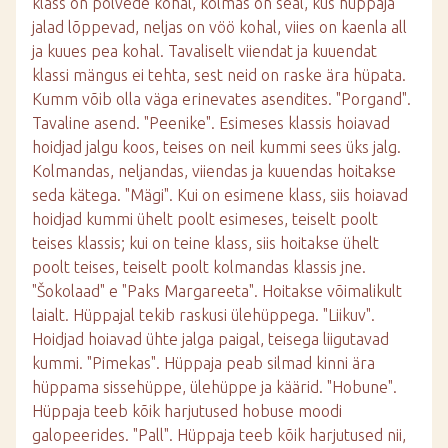
klass on põlvede kohal, kolmas on seal, kus hüppaja
jalad lõppevad, neljas on vöö kohal, viies on kaenla all
ja kuues pea kohal. Tavaliselt viiendat ja kuuendat
klassi mängus ei tehta, sest neid on raske ära hüpata.
Kumm võib olla väga erinevates asendites. "Porgand".
Tavaline asend. "Peenike". Esimeses klassis hoiavad
hoidjad jalgu koos, teises on neil kummi sees üks jalg.
Kolmandas, neljandas, viiendas ja kuuendas hoitakse
seda kätega. "Mägi". Kui on esimene klass, siis hoiavad
hoidjad kummi ühelt poolt esimeses, teiselt poolt
teises klassis; kui on teine klass, siis hoitakse ühelt
poolt teises, teiselt poolt kolmandas klassis jne.
"Šokolaad" e "Paks Margareeta". Hoitakse võimalikult
laialt. Hüppajal tekib raskusi ülehüppega. "Liikuv".
Hoidjad hoiavad ühte jalga paigal, teisega liigutavad
kummi. "Pimekas". Hüppaja peab silmad kinni ära
hüppama sissehüppe, ülehüppe ja käärid. "Hobune".
Hüppaja teeb kõik harjutused hobuse moodi
galopeerides. "Pall". Hüppaja teeb kõik harjutused nii,