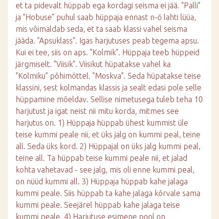
et ta pidevalt hüppab ega kordagi seisma ei jää. "Palli"
ja "Hobuse" puhul saab hüppaja ennast n-ö lahti lüüa,
mis võimaldab seda, et ta saab klassi vahel seisma
jääda. "Apsuklass". Igas harjutuses peab tegema apsu.
Kui ei tee, siis on aps. "Kolmik". Hüppaja teeb hüppeid
järgmiselt. "Viisik". Viisikut hüpatakse vahel ka
"Kolmiku" põhimõttel. "Moskva". Seda hüpatakse teise
klassini, sest kolmandas klassis ja sealt edasi pole selle
hüppamine mõeldav. Sellise nimetusega tuleb teha 10
harjutust ja igat neist nii mitu korda, mitmes see
harjutus on. 1) Hüppaja hüppab ühest kummist üle
teise kummi peale nii, et üks jalg on kummi peal, teine
all. Seda üks kord. 2) Hüppajal on üks jalg kummi peal,
teine all. Ta hüppab teise kummi peale nii, et jalad
kohta vahetavad - see jalg, mis oli enne kummi peal,
on nüüd kummi all. 3) Hüppaja hüppab kahe jalaga
kummi peale. Siis hüppab ta kahe jalaga kõrvale sama
kummi peale. Seejärel hüppab kahe jalaga teise
kummi peale. 4) Harjutuse esimene pool on