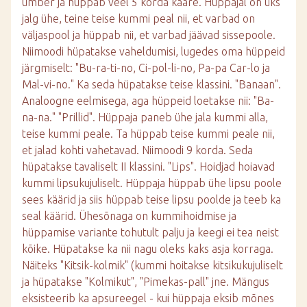
ümber ja hüppab veel 5 korda kääre. Hüppajal on üks
jalg ühe, teine teise kummi peal nii, et varbad on
väljaspool ja hüppab nii, et varbad jäävad sissepoole.
Niimoodi hüpatakse vaheldumisi, lugedes oma hüppeid
järgmiselt: "Bu-ra-ti-no, Ci-pol-li-no, Pa-pa Car-lo ja
Mal-vi-no." Ka seda hüpatakse teise klassini. "Banaan".
Analoogne eelmisega, aga hüppeid loetakse nii: "Ba-
na-na." "Prillid". Hüppaja paneb ühe jala kummi alla,
teise kummi peale. Ta hüppab teise kummi peale nii,
et jalad kohti vahetavad. Niimoodi 9 korda. Seda
hüpatakse tavaliselt II klassini. "Lips". Hoidjad hoiavad
kummi lipsukujuliselt. Hüppaja hüppab ühe lipsu poole
sees käärid ja siis hüppab teise lipsu poolde ja teeb ka
seal käärid. Ühesõnaga on kummihoidmise ja
hüppamise variante tohutult palju ja keegi ei tea neist
kõike. Hüpatakse ka nii nagu oleks kaks asja korraga.
Näiteks "Kitsik-kolmik" (kummi hoitakse kitsikukujuliselt
ja hüpatakse "Kolmikut", "Pimekas-pall" jne. Mängus
eksisteerib ka apsureegel - kui hüppaja eksib mõnes