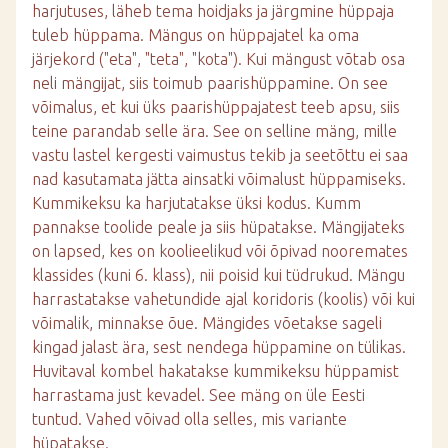
harjutuses, läheb tema hoidjaks ja järgmine hüppaja
tuleb hüppama. Mängus on hüppajatel ka oma
järjekord ("eta", "teta", "kota"). Kui mängust võtab osa
neli mängijat, siis toimub paarishüppamine. On see
võimalus, et kui üks paarishüppajatest teeb apsu, siis
teine parandab selle ära. See on selline mäng, mille
vastu lastel kergesti vaimustus tekib ja seetõttu ei saa
nad kasutamata jätta ainsatki võimalust hüppamiseks.
Kummikeksu ka harjutatakse üksi kodus. Kumm
pannakse toolide peale ja siis hüpatakse. Mängijateks
on lapsed, kes on koolieelikud või õpivad nooremates
klassides (kuni 6. klass), nii poisid kui tüdrukud. Mängu
harrastatakse vahetundide ajal koridoris (koolis) või kui
võimalik, minnakse õue. Mängides võetakse sageli
kingad jalast ära, sest nendega hüppamine on tülikas.
Huvitaval kombel hakatakse kummikeksu hüppamist
harrastama just kevadel. See mäng on üle Eesti
tuntud. Vahed võivad olla selles, mis variante
hüpatakse.