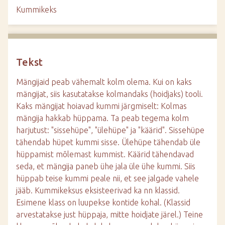
d
Kummikeks
e
Tekst
Mängijaid peab vähemalt kolm olema. Kui on kaks
mängijat, siis kasutatakse kolmandaks (hoidjaks) tooli.
Kaks mängijat hoiavad kummi järgmiselt: Kolmas
mängija hakkab hüppama. Ta peab tegema kolm
harjutust: "sissehüpe", "ülehüpe" ja "käärid". Sissehüpe
tähendab hüpet kummi sisse. Ülehüpe tähendab üle
hüppamist mõlemast kummist. Käärid tähendavad
seda, et mängija paneb ühe jala üle ühe kummi. Siis
hüppab teise kummi peale nii, et see jalgade vahele
jääb. Kummikeksus eksisteerivad ka nn klassid.
Esimene klass on luupekse kontide kohal. (Klassid
arvestatakse just hüppaja, mitte hoidjate järel.) Teine