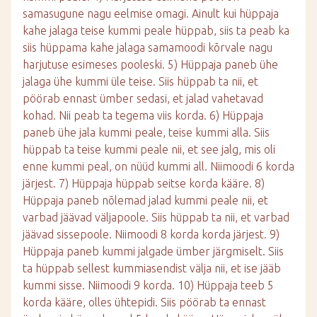
samasugune nagu eelmise omagi. Ainult kui hüppaja
kahe jalaga teise kummi peale hüppab, siis ta peab ka
siis hüppama kahe jalaga samamoodi kõrvale nagu
harjutuse esimeses pooleski. 5) Hüppaja paneb ühe
jalaga ühe kummi üle teise. Siis hüppab ta nii, et
pöörab ennast ümber sedasi, et jalad vahetavad
kohad. Nii peab ta tegema viis korda. 6) Hüppaja
paneb ühe jala kummi peale, teise kummi alla. Siis
hüppab ta teise kummi peale nii, et see jalg, mis oli
enne kummi peal, on nüüd kummi all. Niimoodi 6 korda
järjest. 7) Hüppaja hüppab seitse korda kääre. 8)
Hüppaja paneb nõlemad jalad kummi peale nii, et
varbad jäävad väljapoole. Siis hüppab ta nii, et varbad
jäävad sissepoole. Niimoodi 8 korda korda järjest. 9)
Hüppaja paneb kummi jalgade ümber järgmiselt. Siis
ta hüppab sellest kummiasendist välja nii, et ise jääb
kummi sisse. Niimoodi 9 korda. 10) Hüppaja teeb 5
korda kääre, olles ühtepidi. Siis pöörab ta ennast