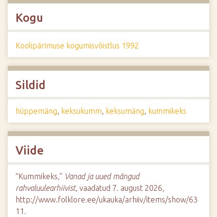
Kogu
Koolipärimuse kogumisvõistlus 1992
Sildid
hüppemäng
,
keksukumm
,
keksumäng
,
kummikeks
Viide
“Kummikeks,”
Vanad ja uued mängud
rahvaluulearhiivist
, vaadatud 7. august 2026,
http://www.folklore.ee/ukauka/arhiiv/items/show/63
11
.