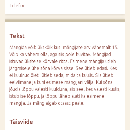
d
Telefon
e
Tekst
Mängida võib ükskõik kus, mängijate arv vähemalt 15.
Võib ka vähem olla, aga siis pole huvitav. Mängijad
istuvad üksteise kõrvale ritta. Esimene mängija ütleb
järgmisele ühe sõna kõrva sisse. See ütleb edasi. Kes
ei kuulnud õieti, ütleb seda, mida ta kuulis. Siis ütleb
eelviimane ja kuni esimese mängijani välja. Kui sõna
jõudis lõppu valesti kuulduna, siis see, kes valesti kuulis,
istub ise lõppu, ja lõppu läheb alati ka esimene
mängija. Ja mäng algab otsast peale.
Täisviide