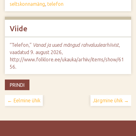
seltskonnamäng
,
telefon
Viide
“Telefon,”
Vanad ja uued mängud rahvaluulearhiivist
,
vaadatud 9. august 2026,
http://www.folklore.ee/ukauka/arhiiv/items/show/61
56
.
PRINDI
← Eelmine ühik
Järgmine ühik →