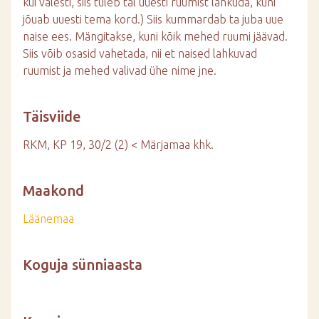
kui valesti, siis tuleb tal uuesti ruumist lahkuda, kuni
jõuab uuesti tema kord.) Siis kummardab ta juba uue
naise ees. Mängitakse, kuni kõik mehed ruumi jäävad.
Siis võib osasid vahetada, nii et naised lahkuvad
ruumist ja mehed valivad ühe nime jne.
Täisviide
RKM, KP 19, 30/2 (2) < Märjamaa khk.
Maakond
Läänemaa
Koguja sünniaasta