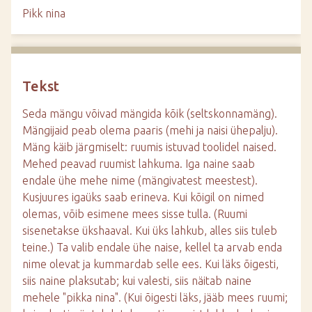
d
Pikk nina
e
Tekst
Seda mängu võivad mängida kõik (seltskonnamäng).
Mängijaid peab olema paaris (mehi ja naisi ühepalju).
Mäng käib järgmiselt: ruumis istuvad toolidel naised.
Mehed peavad ruumist lahkuma. Iga naine saab
endale ühe mehe nime (mängivatest meestest).
Kusjuures igaüks saab erineva. Kui kõigil on nimed
olemas, võib esimene mees sisse tulla. (Ruumi
sisenetakse ükshaaval. Kui üks lahkub, alles siis tuleb
teine.) Ta valib endale ühe naise, kellel ta arvab enda
nime olevat ja kummardab selle ees. Kui läks õigesti,
siis naine plaksutab; kui valesti, siis näitab naine
mehele "pikka nina". (Kui õigesti läks, jääb mees ruumi;