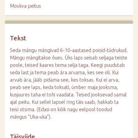
d
Moskva peitus
e
Tekst
Seda mängu mängivad 6-10-aastased poisid-tüdrukud.
Mängu mängitakse õues. Üks laps seisab seljaga teiste
poole, teised kaares tema selja taga. Keegi puudutab
seda last ja tema peab ära arvama, kes see oli. Kui
arvab ära, jääb pidama see, kes toksas. Kui ei arva,
peab see laps, keda toksati, ümber maja jooksma,
kusjuures taha ei tohi vaadata. Teised jooksevad samal
ajal peitu. Kui sellel lapsel ring täis saab, hakkab ta
teisi otsima. (Edasi on kõik nagu eelpool toodud
mängus "Uka-uka").
Täisviide