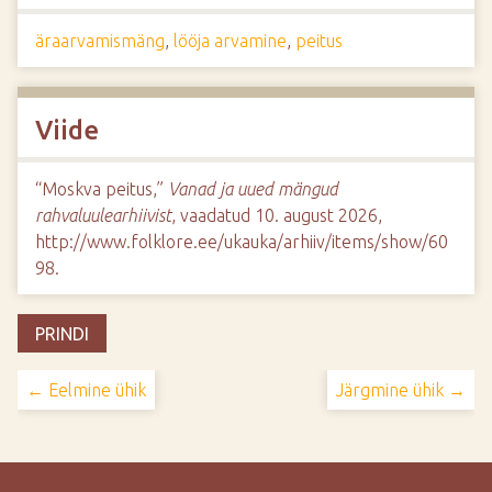
äraarvamismäng
,
lööja arvamine
,
peitus
Viide
“Moskva peitus,”
Vanad ja uued mängud
rahvaluulearhiivist
, vaadatud 10. august 2026,
http://www.folklore.ee/ukauka/arhiiv/items/show/60
98
.
PRINDI
← Eelmine ühik
Järgmine ühik →