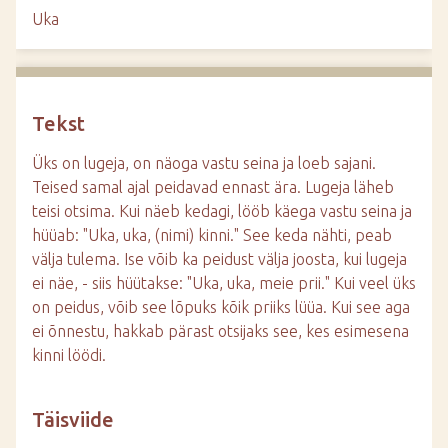
d
Uka
e
Tekst
Üks on lugeja, on näoga vastu seina ja loeb sajani.
Teised samal ajal peidavad ennast ära. Lugeja läheb
teisi otsima. Kui näeb kedagi, lööb käega vastu seina ja
hüüab: "Uka, uka, (nimi) kinni." See keda nähti, peab
välja tulema. Ise võib ka peidust välja joosta, kui lugeja
ei näe, - siis hüütakse: "Uka, uka, meie prii." Kui veel üks
on peidus, võib see lõpuks kõik priiks lüüa. Kui see aga
ei õnnestu, hakkab pärast otsijaks see, kes esimesena
kinni löödi.
Täisviide