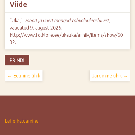
Viide
“Uka,”
Vanad ja uued mängud rahvaluulearhiivist
,
vaadatud 9. august 2026,
http://www.folklore.ee/ukauka/arhiiv/items/show/60
32
.
PRINDI
← Eelmine ühik
Järgmine ühik →
Lehe haldamine