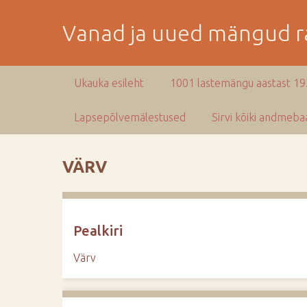
M
i
Vanad ja uued mängud ra
n
e
p
Ukauka esileht
1001 lastemängu aastast 1
e
a
Lapsepõlvemälestused
Sirvi kõiki andmebaa
m
i
s
VÄRV
e
s
i
s
Pealkiri
u
j
Värv
u
u
r