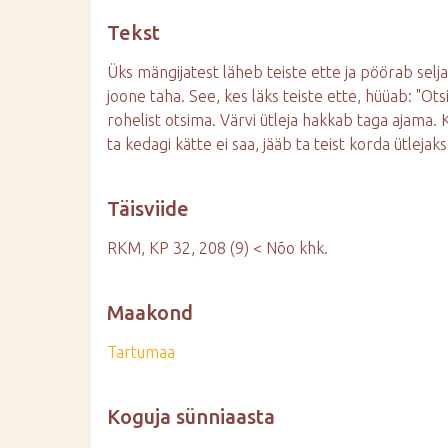
d
Tekst
e
Üks mängijatest läheb teiste ette ja pöörab selja
joone taha. See, kes läks teiste ette, hüüab: "Ot
rohelist otsima. Värvi ütleja hakkab taga ajama. Ke
ta kedagi kätte ei saa, jääb ta teist korda ütlejaks
Täisviide
RKM, KP 32, 208 (9) < Nõo khk.
Maakond
Tartumaa
Koguja sünniaasta