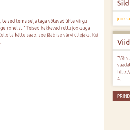
Sild
jooks
, teised tema selja taga võtavad ühte viirgu
sige rohelist." Teised hakkavad ruttu jooksuga
lle ta kätte saab, see jääb ise värvi ütlejaks. Kui
Vii
.
“Värv
vaadat
http:
4
.
PRIND