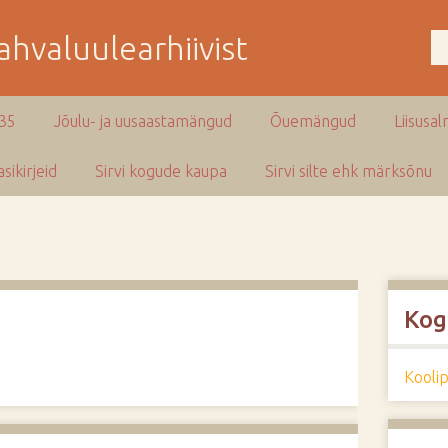
hvaluulearhiivist
935
Jõulu- ja uusaastamängud
Õuemängud
Liisusal
sikirjeid
Sirvi kogude kaupa
Sirvi silte ehk märksõnu
Kog
Kooli