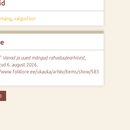
id
umäng
,
valgusfoor
de
,”
Vanad ja uued mängud rahvaluulearhiivist
,
ud 6. august 2026,
//www.folklore.ee/ukauka/arhiiv/items/show/583
I