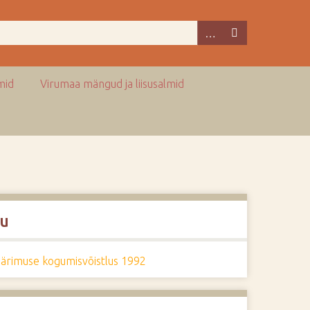
mid
Virumaa mängud ja liisusalmid
u
pärimuse kogumisvõistlus 1992