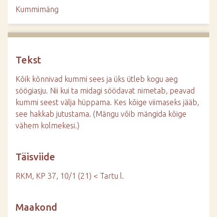
d
Kummimäng
e
Tekst
Kõik kõnnivad kummi sees ja üks ütleb kogu aeg
söögiasju. Nii kui ta midagi söödavat nimetab, peavad
kummi seest välja hüppama. Kes kõige viimaseks jääb,
see hakkab jutustama. (Mängu võib mängida kõige
vähem kolmekesi.)
Täisviide
RKM, KP 37, 10/1 (21) < Tartu l.
Maakond