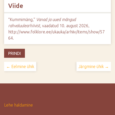
Viide
“Kummimäng,”
Vanad ja uued mängud
rahvaluulearhiivist
, vaadatud 10. august 2026,
http://www.folklore.ee/ukauka/arhiiv/items/show/57
64
.
PRINDI
← Eelmine ühik
Järgmine ühik →
Lehe haldamine