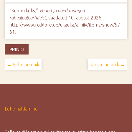
“Kummikeks,”
Vanad ja uued mängud
rahvaluulearhiivist
, vaadatud 10. august 2026,
http://www.folklore.ee/ukauka/arhiiv/items/show/57
61
.
PRINDI
← Eelmine ühik
Järgmine ühik →
Lehe haldamine