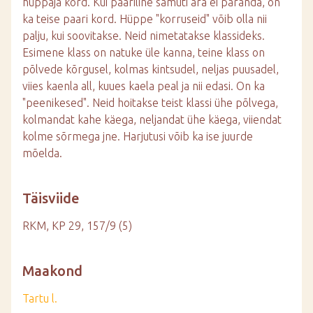
hüppaja kord. Kui paariline samuti ära ei paranda, on
ka teise paari kord. Hüppe "korruseid" võib olla nii
palju, kui soovitakse. Neid nimetatakse klassideks.
Esimene klass on natuke üle kanna, teine klass on
põlvede kõrgusel, kolmas kintsudel, neljas puusadel,
viies kaenla all, kuues kaela peal ja nii edasi. On ka
"peenikesed". Neid hoitakse teist klassi ühe põlvega,
kolmandat kahe käega, neljandat ühe käega, viiendat
kolme sõrmega jne. Harjutusi võib ka ise juurde
mõelda.
Täisviide
RKM, KP 29, 157/9 (5)
Maakond
Tartu l.