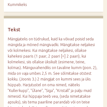
d
Kummikeks
e
Tekst
Mängijateks on tüdrukud, kuid ka võivad poisid seda
mängida ja mõned mängivadki. Mängitakse neljakesi
või kolmekesi. Kui mängitakse neljakesi, ollakse
kahekesi paaris (1 paar, 2 paari [=] 2 paari), kui
kolmekesi, siis ollakse üksikult (esimene, teine,
kolmas). Mänguvahendiks on tavaline kumm (joon. 2),
mida on vaja umbes 2,5 m. See sõlmitakse otstest
kokku. (Joonis 3.) 2 mängijat on kummi sees ja üks
hüppab. Harjutustel on oma nimed, näiteks
"Kullerkupp", "Ülane", "Siga", "Kristall" ja palju muid
nimesid. Kui hüppaja teeb vea, (seda nimetatakse
apsuks), siis tema paariline parandab või on teise