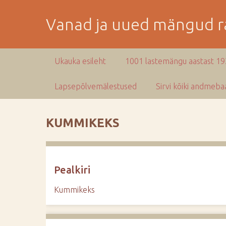
M
i
Vanad ja uued mängud ra
n
e
p
Ukauka esileht
1001 lastemängu aastast 1
e
a
Lapsepõlvemälestused
Sirvi kõiki andmebaa
m
i
s
KUMMIKEKS
e
s
i
s
Pealkiri
u
j
Kummikeks
u
u
r