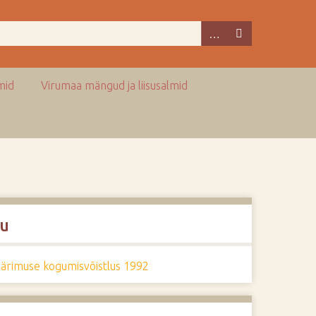
mid
Virumaa mängud ja liisusalmid
u
pärimuse kogumisvõistlus 1992