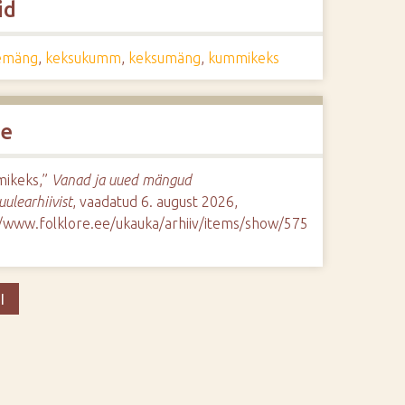
id
emäng
,
keksukumm
,
keksumäng
,
kummikeks
de
ikeks,”
Vanad ja uued mängud
uulearhiivist
, vaadatud 6. august 2026,
//www.folklore.ee/ukauka/arhiiv/items/show/575
I