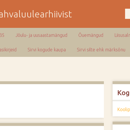
hvaluulearhiivist
935
Jõulu- ja uusaastamängud
Õuemängud
Liisusal
sikirjeid
Sirvi kogude kaupa
Sirvi silte ehk märksõnu
Kog
Kooli