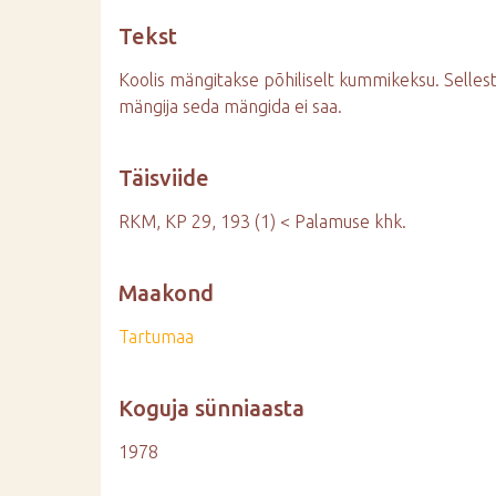
d
Tekst
e
Koolis mängitakse põhiliselt kummikeksu. Sellest
mängija seda mängida ei saa.
Täisviide
RKM, KP 29, 193 (1) < Palamuse khk.
Maakond
Tartumaa
Koguja sünniaasta
1978