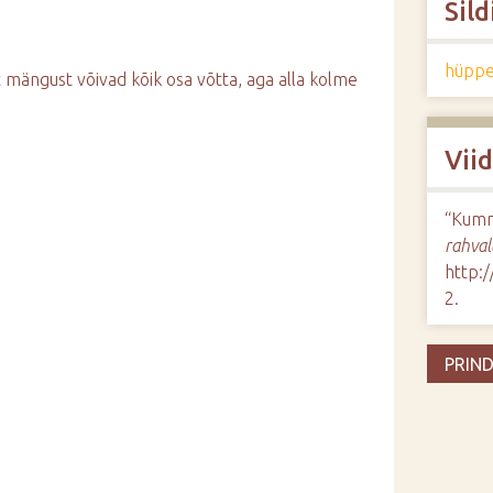
Sild
hüpp
 mängust võivad kõik osa võtta, aga alla kolme
Vii
“Kumm
rahval
http:
2
.
PRIND