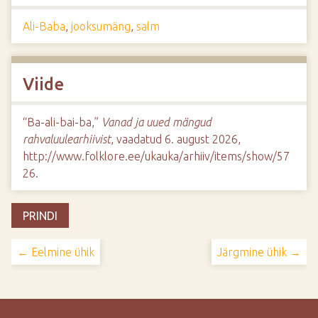
Ali-Baba
,
jooksumäng
,
salm
Viide
“Ba-ali-bai-ba,”
Vanad ja uued mängud
rahvaluulearhiivist
, vaadatud 6. august 2026,
http://www.folklore.ee/ukauka/arhiiv/items/show/57
26
.
PRINDI
← Eelmine ühik
Järgmine ühik →