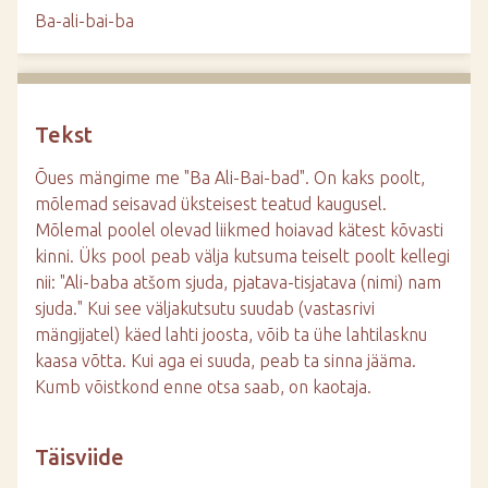
d
Ba-ali-bai-ba
e
Tekst
Õues mängime me "Ba Ali-Bai-bad". On kaks poolt,
mõlemad seisavad üksteisest teatud kaugusel.
Mõlemal poolel olevad liikmed hoiavad kätest kõvasti
kinni. Üks pool peab välja kutsuma teiselt poolt kellegi
nii: "Ali-baba atšom sjuda, pjatava-tisjatava (nimi) nam
sjuda." Kui see väljakutsutu suudab (vastasrivi
mängijatel) käed lahti joosta, võib ta ühe lahtilasknu
kaasa võtta. Kui aga ei suuda, peab ta sinna jääma.
Kumb võistkond enne otsa saab, on kaotaja.
Täisviide