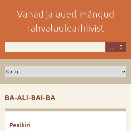
M
i
Vanad ja uued mängud
n
e
rahvaluulearhiivist
p
e
a
m
i
s
e
s
i
s
BA-ALI-BAI-BA
u
j
u
u
Pealkiri
r