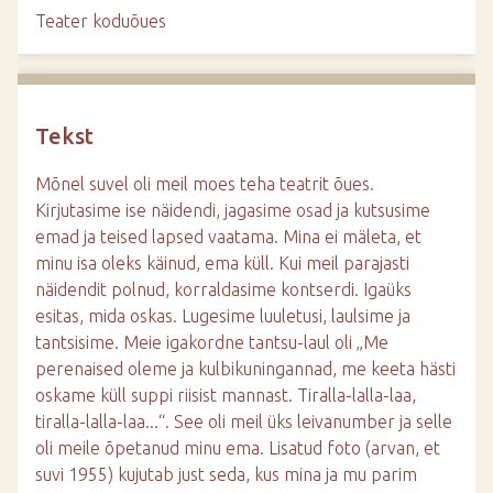
d
Teater koduõues
e
Tekst
Mõnel suvel oli meil moes teha teatrit õues.
Kirjutasime ise näidendi, jagasime osad ja kutsusime
emad ja teised lapsed vaatama. Mina ei mäleta, et
minu isa oleks käinud, ema küll. Kui meil parajasti
näidendit polnud, korraldasime kontserdi. Igaüks
esitas, mida oskas. Lugesime luuletusi, laulsime ja
tantsisime. Meie igakordne tantsu-laul oli „Me
perenaised oleme ja kulbikuningannad, me keeta hästi
oskame küll suppi riisist mannast. Tiralla-lalla-laa,
tiralla-lalla-laa...“. See oli meil üks leivanumber ja selle
oli meile õpetanud minu ema. Lisatud foto (arvan, et
suvi 1955) kujutab just seda, kus mina ja mu parim