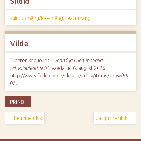
Sildid
kujutlusmäng/loovmäng
,
teatrimäng
Viide
“Teater koduõues,”
Vanad ja uued mängud
rahvaluulearhiivist
, vaadatud 6. august 2026,
http://www.folklore.ee/ukauka/arhiiv/items/show/55
02
.
PRINDI
← Eelmine ühik
Järgmine ühik →