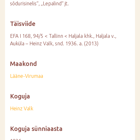
sõdurisinelis“, „Lepalind“ jt.
Täisviide
EFA I 168, 94/5 < Tallinn < Haljala khk., Haljala v.,
Auküla – Heinz Valk, snd. 1936. a. (2013)
Maakond
Lääne-Virumaa
Koguja
Heinz Valk
Koguja sünniaasta