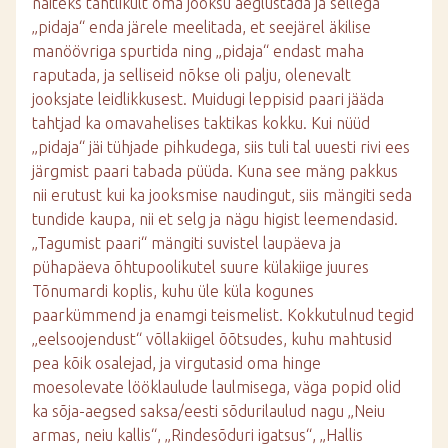
näiteks tahtlikult oma jooksu aeglustada ja sellega
„pidaja“ enda järele meelitada, et seejärel äkilise
manöövriga spurtida ning „pidaja“ endast maha
raputada, ja selliseid nõkse oli palju, olenevalt
jooksjate leidlikkusest. Muidugi leppisid paari jääda
tahtjad ka omavahelises taktikas kokku. Kui nüüd
„pidaja“ jäi tühjade pihkudega, siis tuli tal uuesti rivi ees
järgmist paari tabada püüda. Kuna see mäng pakkus
nii erutust kui ka jooksmise naudingut, siis mängiti seda
tundide kaupa, nii et selg ja nägu higist leemendasid.
„Tagumist paari“ mängiti suvistel laupäeva ja
pühapäeva õhtupoolikutel suure külakiige juures
Tõnumardi koplis, kuhu üle küla kogunes
paarkümmend ja enamgi teismelist. Kokkutulnud tegid
„eelsoojendust“ võllakiigel õõtsudes, kuhu mahtusid
pea kõik osalejad, ja virgutasid oma hinge
moesolevate lööklaulude laulmisega, väga popid olid
ka sõja-aegsed saksa/eesti sõdurilaulud nagu „Neiu
armas, neiu kallis“, „Rindesõduri igatsus“, „Hallis