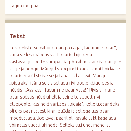
d
Tagumine paar
e
Tekst
Teismeliste soosituim mäng oli aga „Tagumine paar“,
kuna selles mängus said paarid kujuneda
vastassugupoolte sümpaatia põhjal, mis andis mängule
kirge ja hoogu. Mänguks koguneti käest kinni hoidvate
paaridena üksteise selja taha pikka rivvi. Mängu
„pidajaks“ jäänu seisis seljaga rivi poole kõige ees ja
hüüdis: „Ass-ass! Tagumine paar välja!“ Rivis viimane
paar sööstis nüüd ühelt ja teine teispoolt rivi
ettepoole, kus neid varitses „pidaja“, kelle ülesandeks
oli üks paarilistest kinni püüda ja sellega uus paar
moodustada. Jooksval paaril oli kavala taktikaga aga
võimalus uuesti ühineda. Selleks tuli ühel mängijal