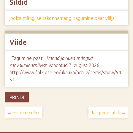
Sildid
jooksumäng
,
seltskonnamäng
,
tagumine paar välja
Viide
“Tagumine paar,”
Vanad ja uued mängud
rahvaluulearhiivist
, vaadatud 7. august 2026,
http://www.folklore.ee/ukauka/arhiiv/items/show/54
51
.
PRINDI
← Eelmine ühik
Järgmine ühik →