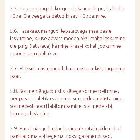
5.5. Hüppemängud: kõrgus- ja kaugushüpe, ülalt alla
hüpe, üle veega täidetud kraavi hüppamine.
5.6. Tasakaalumängud: lepaladvaga maa pääle
laskumine, kuuseladvast mööda oksi maha laskumine,
üle palgi (lati, laua) käimine kraavi kohal, jooksmine
mööda suuri põllukive.
5.7. Plaksutamismängud: hammusta rukist, tagumine
paar.
5.8. Sõrmemängud: ristis kätega sõrme peitmine,
peopesast tuletiku võtmine, sõrmedega vilistamine,
sõrmedest nööri läbitõmbamine, sõrmede abil
hernega laskmine.
5.9. Pandimängud: mingi mängu kaotaja pidi midagi
panti andma või tegema, nõksuga lahendused.