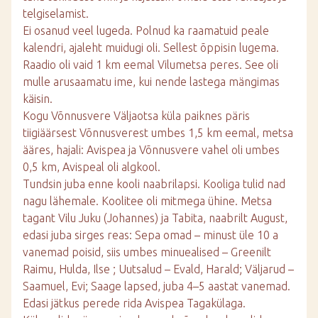
telgiselamist.
Ei osanud veel lugeda. Polnud ka raamatuid peale
kalendri, ajaleht muidugi oli. Sellest õppisin lugema.
Raadio oli vaid 1 km eemal Vilumetsa peres. See oli
mulle arusaamatu ime, kui nende lastega mängimas
käisin.
Kogu Võnnusvere Väljaotsa küla paiknes päris
tiigiäärsest Võnnusverest umbes 1,5 km eemal, metsa
ääres, hajali: Avispea ja Võnnusvere vahel oli umbes
0,5 km, Avispeal oli algkool.
Tundsin juba enne kooli naabrilapsi. Kooliga tulid nad
nagu lähemale. Koolitee oli mitmega ühine. Metsa
tagant Vilu Juku (Johannes) ja Tabita, naabrilt August,
edasi juba sirges reas: Sepa omad – minust üle 10 a
vanemad poisid, siis umbes minuealised – Greenilt
Raimu, Hulda, Ilse ; Uutsalud – Evald, Harald; Väljarud –
Saamuel, Evi; Saage lapsed, juba 4–5 aastat vanemad.
Edasi jätkus perede rida Avispea Tagakülaga.