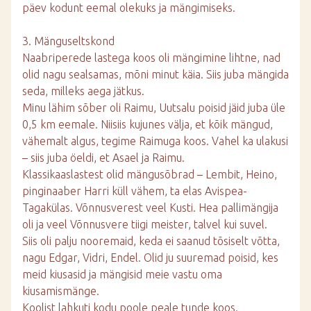
päev kodunt eemal olekuks ja mängimiseks.
3. Mänguseltskond
Naabriperede lastega koos oli mängimine lihtne, nad
olid nagu sealsamas, mõni minut käia. Siis juba mängida
seda, milleks aega jätkus.
Minu lähim sõber oli Raimu, Uutsalu poisid jäid juba üle
0,5 km eemale. Niisiis kujunes välja, et kõik mängud,
vähemalt algus, tegime Raimuga koos. Vahel ka ulakusi
– siis juba öeldi, et Asael ja Raimu.
Klassikaaslastest olid mängusõbrad – Lembit, Heino,
pinginaaber Harri küll vähem, ta elas Avispea-
Tagakülas. Võnnusverest veel Kusti. Hea pallimängija
oli ja veel Võnnusvere tiigi meister, talvel kui suvel.
Siis oli palju nooremaid, keda ei saanud tõsiselt võtta,
nagu Edgar, Vidri, Endel. Olid ju suuremad poisid, kes
meid kiusasid ja mängisid meie vastu oma
kiusamismänge.
Koolist lahkuti kodu poole peale tunde koos.