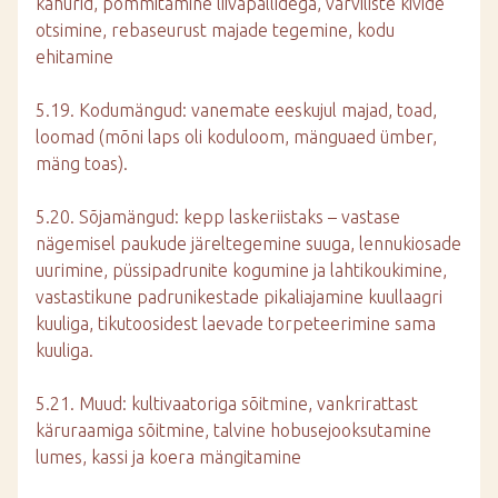
kahurid, pommitamine liivapallidega, värviliste kivide
otsimine, rebaseurust majade tegemine, kodu
ehitamine
5.19. Kodumängud: vanemate eeskujul majad, toad,
loomad (mõni laps oli koduloom, mänguaed ümber,
mäng toas).
5.20. Sõjamängud: kepp laskeriistaks – vastase
nägemisel paukude järeltegemine suuga, lennukiosade
uurimine, püssipadrunite kogumine ja lahtikoukimine,
vastastikune padrunikestade pikaliajamine kuullaagri
kuuliga, tikutoosidest laevade torpeteerimine sama
kuuliga.
5.21. Muud: kultivaatoriga sõitmine, vankrirattast
käruraamiga sõitmine, talvine hobusejooksutamine
lumes, kassi ja koera mängitamine