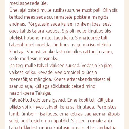
mesilasperede üle.
Ühel ajal osteti mulle rusikasuurune must pall. Olin siis
tehtud mees seda suurematele poistele mängida
andmas. Põrgatasin seda ka ise, rohkem toas, sest
õues tahtis ta ära kaduda. Siis oli mulle kingitud üks
plekist hobune, millel taga käru. Sinna juurde tuli
talveõhtutel mõelda sündmus, nagu ma ise oleksin
kihutaja. Vanast lauakellast olid alles rattad ja raam,
selle mõtlesin masinaks.
Isa tegi mulle talvel väiksed suusad. Vedasin ka järel
väikest kelku. Kevadel veelompidel püüdsin
meresõitjat mängida. Koera etterakendamisest ei
saanud asja, küll aga sõidutasid teised mind
naabrikoera Taksiga.
Talveõhtud olid üsna igavad. Enne kooli tuli küll juba
pliiats või krihvel-tahvel, kuhu sai kirjutada. Pere istus
lambi ümber – isa luges, ema ketras, saunaema näppis
sulgi, õed tegid oma näputöid. Siis tegin omale ahju
taha tekkidest onni ja kujutasin omale ette rändajat ja