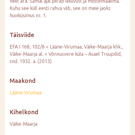
neilt ära. Samal ajal piirab liikuvust ja mõttemaailma.
Kuhu see küll eesti rahva viib, see on meie jaoks
huviküsimus nr. 1.
Täisviide
EFA I 168, 102/8 < Lääne-Virumaa, Väike-Maarja khk.,
Väike-Maarja al. < Võnnusvere küla – Asael Truupõld,
snd. 1932. a. (2013)
Maakond
Lääne-Virumaa
Kihelkond
Väike-Maarja