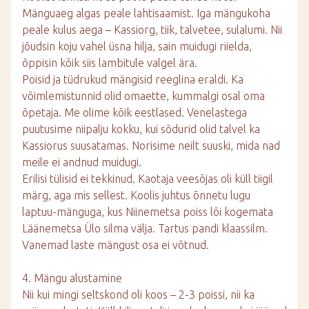
Mänguaeg algas peale lahtisaamist. Iga mängukoha
peale kulus aega – Kassiorg, tiik, talvetee, sulalumi. Nii
jõudsin koju vahel üsna hilja, sain muidugi riielda,
õppisin kõik siis lambitule valgel ära.
Poisid ja tüdrukud mängisid reeglina eraldi. Ka
võimlemistunnid olid omaette, kummalgi osal oma
õpetaja. Me olime kõik eestlased. Venelastega
puutusime niipalju kokku, kui sõdurid olid talvel ka
Kassiorus suusatamas. Norisime neilt suuski, mida nad
meile ei andnud muidugi.
Erilisi tülisid ei tekkinud. Kaotaja veesõjas oli küll tiigil
märg, aga mis sellest. Koolis juhtus õnnetu lugu
laptuu-mänguga, kus Niinemetsa poiss lõi kogemata
Läänemetsa Ülo silma välja. Tartus pandi klaassilm.
Vanemad laste mängust osa ei võtnud.
4. Mängu alustamine
Nii kui mingi seltskond oli koos – 2-3 poissi, nii ka