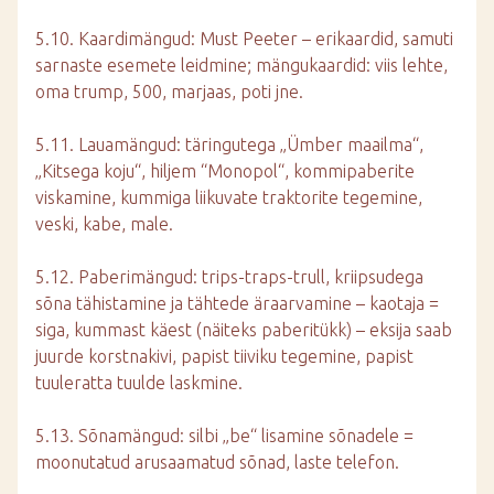
5.10. Kaardimängud: Must Peeter – erikaardid, samuti
sarnaste esemete leidmine; mängukaardid: viis lehte,
oma trump, 500, marjaas, poti jne.
5.11. Lauamängud: täringutega „Ümber maailma“,
„Kitsega koju“, hiljem “Monopol“, kommipaberite
viskamine, kummiga liikuvate traktorite tegemine,
veski, kabe, male.
5.12. Paberimängud: trips-traps-trull, kriipsudega
sõna tähistamine ja tähtede äraarvamine – kaotaja =
siga, kummast käest (näiteks paberitükk) – eksija saab
juurde korstnakivi, papist tiiviku tegemine, papist
tuuleratta tuulde laskmine.
5.13. Sõnamängud: silbi „be“ lisamine sõnadele =
moonutatud arusaamatud sõnad, laste telefon.