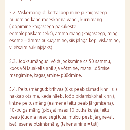
5.2. Viskemängud: ketta loopimine ja kaigastega
püüdmine kahe meeskonna vahel, kurnimäng
(loopimine kaigastega pakukeste
eemalepaiskamiseks), ämma mäng (kaigastega, mingi
eseme – ämma aukuajamine, siis jalaga kepi viskamine,
viletsaim aukuajajaks)
5.3. Jooksumängud: võidujooksmine ca 50 sammu,
koos või lauakella abil aja võtmine, matsu löömise
mängimine, tagaajamine-püüdmine.
5.4. Peitusmängud: trihvaa (üks peab silmad kinni, siis
hakkab otsima, keda näeb, lööb pidamiskohal kinni),
lihtne peitusmäng (esimene leitu peab järgmisena),
10-pulga mäng (pidajal maas 10 pulka kuhja, leitu
peab jõudma need segi lüüa, muidu peab järgnevalt
ise), eseme otsimismäng (lähenemine = tuli)