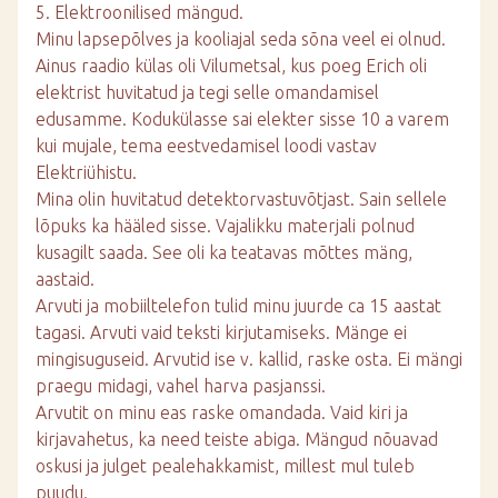
5. Elektroonilised mängud.
Minu lapsepõlves ja kooliajal seda sõna veel ei olnud.
Ainus raadio külas oli Vilumetsal, kus poeg Erich oli
elektrist huvitatud ja tegi selle omandamisel
edusamme. Kodukülasse sai elekter sisse 10 a varem
kui mujale, tema eestvedamisel loodi vastav
Elektriühistu.
Mina olin huvitatud detektorvastuvõtjast. Sain sellele
lõpuks ka hääled sisse. Vajalikku materjali polnud
kusagilt saada. See oli ka teatavas mõttes mäng,
aastaid.
Arvuti ja mobiiltelefon tulid minu juurde ca 15 aastat
tagasi. Arvuti vaid teksti kirjutamiseks. Mänge ei
mingisuguseid. Arvutid ise v. kallid, raske osta. Ei mängi
praegu midagi, vahel harva pasjanssi.
Arvutit on minu eas raske omandada. Vaid kiri ja
kirjavahetus, ka need teiste abiga. Mängud nõuavad
oskusi ja julget pealehakkamist, millest mul tuleb
puudu.