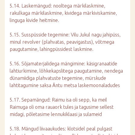
5.14. Laskemängud: nooltega märkilaskmine,
rakulkaga märkilaskmine, kividega märkiviskamine,
linguga kivide heitmine.
5.15. Susspüsside tegemine: Vilu Jukul nagu jahipüss,
minul revolver (plahvatas, peavigastus), võtmega
paugutamine, lahingpüssidest laskmine.
5.16. Sõjamaterjalidega mängimine: käsigranaatide
lahtiurkimine, lõhkekapslitega paugutamine, nendega
dünamiidiga plahvatuste tegemine, mürskude
lahtitagumine saksa Äntu metsa laskemoonaladudes
5.17. Sepamängud: Raimu isa oli sepp, ka meil
Raimuga oli oma rauaork tules ja tagusime sellest
midagi, põletasime lennukiklaasi ja sulameid
5.18. Mängud liivaaukudes: klotsidel peal pulgast