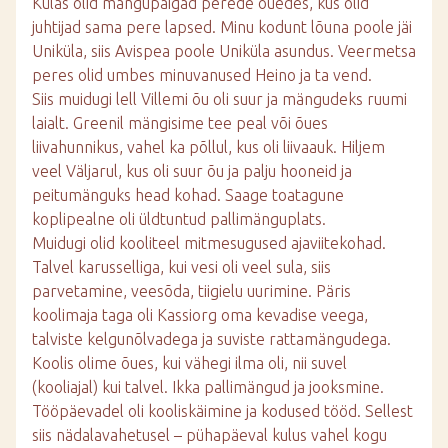
Külas olid mängupaigad perede õuedes, kus olid
juhtijad sama pere lapsed. Minu kodunt lõuna poole jäi
Uniküla, siis Avispea poole Uniküla asundus. Veermetsa
peres olid umbes minuvanused Heino ja ta vend.
Siis muidugi lell Villemi õu oli suur ja mängudeks ruumi
laialt. Greenil mängisime tee peal või õues
liivahunnikus, vahel ka põllul, kus oli liivaauk. Hiljem
veel Väljarul, kus oli suur õu ja palju hooneid ja
peitumänguks head kohad. Saage toatagune
koplipealne oli üldtuntud pallimänguplats.
Muidugi olid kooliteel mitmesugused ajaviitekohad.
Talvel karusselliga, kui vesi oli veel sula, siis
parvetamine, veesõda, tiigielu uurimine. Päris
koolimaja taga oli Kassiorg oma kevadise veega,
talviste kelgunõlvadega ja suviste rattamängudega.
Koolis olime õues, kui vähegi ilma oli, nii suvel
(kooliajal) kui talvel. Ikka pallimängud ja jooksmine.
Tööpäevadel oli kooliskäimine ja kodused tööd. Sellest
siis nädalavahetusel – pühapäeval kulus vahel kogu