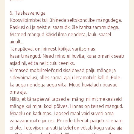
6. Täiskasvanuiga
Koosviibimistel tuli ühineda seltskondlike mängudega.
Raskusi oli ja neist ei saanudki üle tantsusammudega.
Mitmed mängud käisid ilma nendeta, laulu saatel
ainult.
Tänapäeval on inimest kõikjal varitsemas
hasartmängud. Need mind ei huvita, kuna omanik seab
asjad nii, et ta neilt tulu teeniks.
Viimased mobiiltelefonid sisaldavad palju mänge ja
sidevõimalusi, olles samal ajal ületamatult kallid. Pole
ka aega nendega aega viita. Muud huvialad nõuavad
oma aja.
Näib, et tänapäeval lapsed ei mängi nii mitmekesiseid
mänge kui minu koolipõlves. Linnas on teised mängud.
Maaelu on kadumas. Lapsed maal vaid suveti oma
vanavanemate juures. Perede tihedat paigutust enam
ei ole. Televiisor, arvuti ja telefon võtab kogu vaba aja