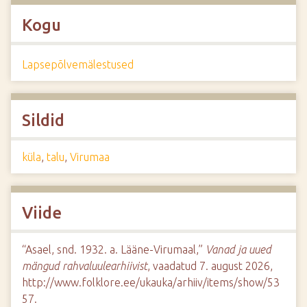
Kogu
Lapsepõlvemälestused
Sildid
küla
,
talu
,
Virumaa
Viide
“Asael, snd. 1932. a. Lääne-Virumaal,”
Vanad ja uued
mängud rahvaluulearhiivist
, vaadatud 7. august 2026,
http://www.folklore.ee/ukauka/arhiiv/items/show/53
57
.