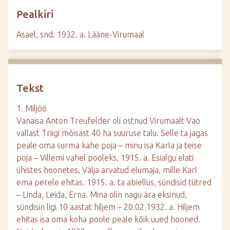
d
Pealkiri
e
Asael, snd. 1932. a. Lääne-Virumaal
Tekst
1. Miljöö
Vanaisa Anton Treufelder oli ostnud Virumaalt Vao
vallast Triigi mõisast 40 ha suuruse talu. Selle ta jagas
peale oma surma kahe poja – minu isa Karla ja teise
poja – Villemi vahel pooleks, 1915. a. Esialgu elati
ühistes hoonetes. Välja arvatud elumaja, mille Karl
ema perele ehitas. 1915. a. ta abiellus, sündisid tütred
– Linda, Leida, Erna. Mina olin nagu ära eksinud,
sündisin ligi 10 aastat hiljem – 20.02.1932. a. Hiljem
ehitas isa oma koha poole peale kõik uued hooned.