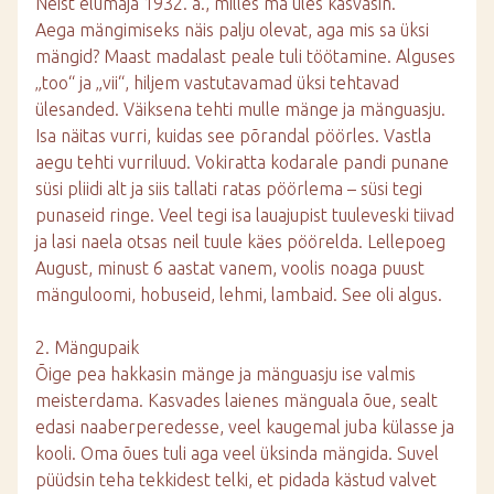
Neist elumaja 1932. a., milles ma üles kasvasin.
Aega mängimiseks näis palju olevat, aga mis sa üksi
mängid? Maast madalast peale tuli töötamine. Alguses
„too“ ja „vii“, hiljem vastutavamad üksi tehtavad
ülesanded. Väiksena tehti mulle mänge ja mänguasju.
Isa näitas vurri, kuidas see põrandal pöörles. Vastla
aegu tehti vurriluud. Vokiratta kodarale pandi punane
süsi pliidi alt ja siis tallati ratas pöörlema – süsi tegi
punaseid ringe. Veel tegi isa lauajupist tuuleveski tiivad
ja lasi naela otsas neil tuule käes pöörelda. Lellepoeg
August, minust 6 aastat vanem, voolis noaga puust
mänguloomi, hobuseid, lehmi, lambaid. See oli algus.
2. Mängupaik
Õige pea hakkasin mänge ja mänguasju ise valmis
meisterdama. Kasvades laienes mänguala õue, sealt
edasi naaberperedesse, veel kaugemal juba külasse ja
kooli. Oma õues tuli aga veel üksinda mängida. Suvel
püüdsin teha tekkidest telki, et pidada kästud valvet