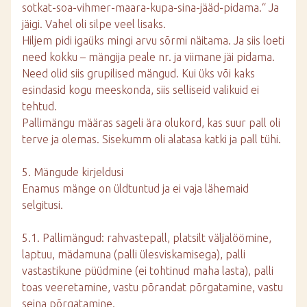
sotkat-soa-vihmer-maara-kupa-sina-jääd-pidama.“ Ja
jäigi. Vahel oli silpe veel lisaks.
Hiljem pidi igaüks mingi arvu sõrmi näitama. Ja siis loeti
need kokku – mängija peale nr. ja viimane jäi pidama.
Need olid siis grupilised mängud. Kui üks või kaks
esindasid kogu meeskonda, siis selliseid valikuid ei
tehtud.
Pallimängu määras sageli ära olukord, kas suur pall oli
terve ja olemas. Sisekumm oli alatasa katki ja pall tühi.
5. Mängude kirjeldusi
Enamus mänge on üldtuntud ja ei vaja lähemaid
selgitusi.
5.1. Pallimängud: rahvastepall, platsilt väljalöömine,
laptuu, mädamuna (palli ülesviskamisega), palli
vastastikune püüdmine (ei tohtinud maha lasta), palli
toas veeretamine, vastu põrandat põrgatamine, vastu
seina põrgatamine.