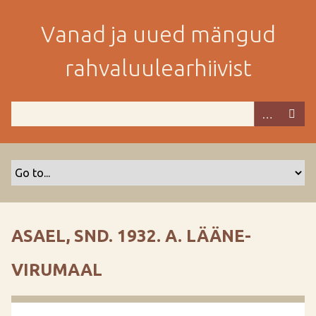
M
i
Vanad ja uued mängud
n
e
rahvaluulearhiivist
p
e
a
m
i
s
e
s
i
s
ASAEL, SND. 1932. A. LÄÄNE-
u
j
VIRUMAAL
u
u
r