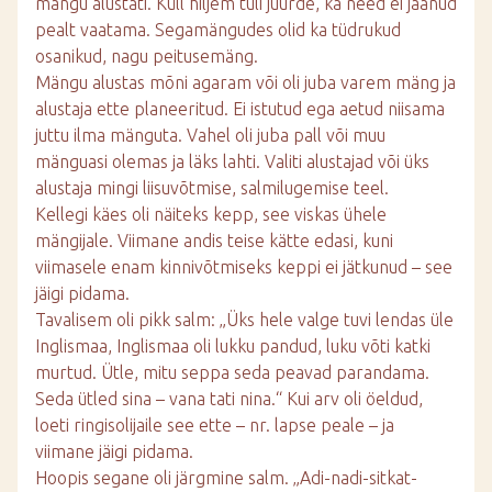
mängu alustati. Küll hiljem tuli juurde, ka need ei jäänud
pealt vaatama. Segamängudes olid ka tüdrukud
osanikud, nagu peitusemäng.
Mängu alustas mõni agaram või oli juba varem mäng ja
alustaja ette planeeritud. Ei istutud ega aetud niisama
juttu ilma mänguta. Vahel oli juba pall või muu
mänguasi olemas ja läks lahti. Valiti alustajad või üks
alustaja mingi liisuvõtmise, salmilugemise teel.
Kellegi käes oli näiteks kepp, see viskas ühele
mängijale. Viimane andis teise kätte edasi, kuni
viimasele enam kinnivõtmiseks keppi ei jätkunud – see
jäigi pidama.
Tavalisem oli pikk salm: „Üks hele valge tuvi lendas üle
Inglismaa, Inglismaa oli lukku pandud, luku võti katki
murtud. Ütle, mitu seppa seda peavad parandama.
Seda ütled sina – vana tati nina.“ Kui arv oli öeldud,
loeti ringisolijaile see ette – nr. lapse peale – ja
viimane jäigi pidama.
Hoopis segane oli järgmine salm. „Adi-nadi-sitkat-