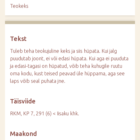
d
Teokeks
e
Tekst
Tuleb teha teokujuline keks ja siis hüpata. Kui jalg
puudutab joont, ei või edasi hüpata. Kui aga ei puuduta
ja edasi-tagasi on hüpatud, võib teha kuhugile ruutu
oma kodu, kust teised peavad üle hüppama, aga see
laps võib seal puhata jne.
Täisviide
RKM, KP 7, 291 (6) < Iisaku khk.
Maakond