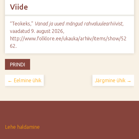
Viide
“Teokeks,”
Vanad ja uued mängud rahvaluulearhiivist
,
vaadatud 9. august 2026,
http://www.folklore.ee/ukauka/arhiiv/items/show/52
62
.
PRINDI
← Eelmine ühik
Järgmine ühik →
Lehe haldamine