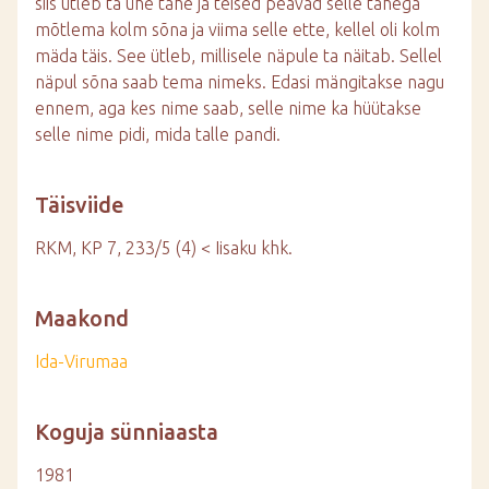
siis ütleb ta ühe tähe ja teised peavad selle tähega
mõtlema kolm sõna ja viima selle ette, kellel oli kolm
mäda täis. See ütleb, millisele näpule ta näitab. Sellel
näpul sõna saab tema nimeks. Edasi mängitakse nagu
ennem, aga kes nime saab, selle nime ka hüütakse
selle nime pidi, mida talle pandi.
Täisviide
RKM, KP 7, 233/5 (4) < Iisaku khk.
Maakond
Ida-Virumaa
Koguja sünniaasta
1981