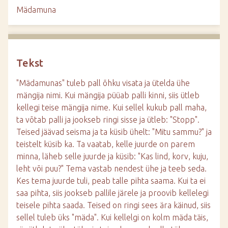
d
Mädamuna
e
Tekst
"Mädamunas" tuleb pall õhku visata ja ütelda ühe
mängija nimi. Kui mängija püüab palli kinni, siis ütleb
kellegi teise mängija nime. Kui sellel kukub pall maha,
ta võtab palli ja jookseb ringi sisse ja ütleb: "Stopp".
Teised jäävad seisma ja ta küsib ühelt: "Mitu sammu?" ja
teistelt küsib ka. Ta vaatab, kelle juurde on parem
minna, läheb selle juurde ja küsib: "Kas lind, korv, kuju,
leht või puu?" Tema vastab nendest ühe ja teeb seda.
Kes tema juurde tuli, peab talle pihta saama. Kui ta ei
saa pihta, siis jookseb pallile järele ja proovib kellelegi
teisele pihta saada. Teised on ringi sees ära käinud, siis
sellel tuleb üks "mäda". Kui kellelgi on kolm mäda täis,