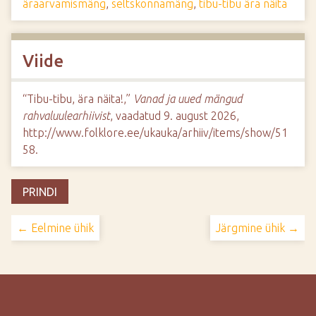
äraarvamismäng
,
seltskonnamäng
,
tibu-tibu ära näita
Viide
“Tibu-tibu, ära näita!,”
Vanad ja uued mängud
rahvaluulearhiivist
, vaadatud 9. august 2026,
http://www.folklore.ee/ukauka/arhiiv/items/show/51
58
.
PRINDI
← Eelmine ühik
Järgmine ühik →