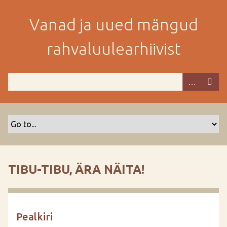
M
i
Vanad ja uued mängud
n
e
rahvaluulearhiivist
p
e
a
m
i
s
e
s
i
s
TIBU-TIBU, ÄRA NÄITA!
u
j
u
u
Pealkiri
r