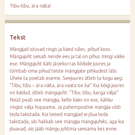
d
Tibu-tibu, ära näita!
e
Tekst
Mängijad istuvad ringis ja käed süles, pihud koos.
Mängujuht seisab nende ees ja tal on pihus mingi väike
ese. Mängujuht käib järjekorras kõikide juures ja
tõmbab oma pihud teiste mängijate pihkudest läbi.
Ühele ta poetab eseme. Seejuures ütleb ta kogu aeg:
"Tibu, tibu – ära näita, ära vaata ise ka!" Kui kõigi juures
on käidud, ütleb mängujuht: "Tibu, tibu, karga välja!"
Nüüd peab see mängija, kelle käes on ese, kähku
ringist välja hüppama. Ja pahempoolne mängija võib
teda takistada. Kui teised mängijad ei jõua teda
takistada, siis hakkab see mängija mängujuhiks, aga kui
jõuavad, siis jääb mängu juhtima seesama kes enne.