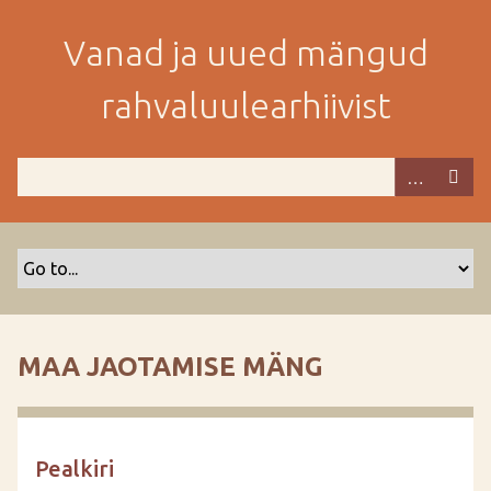
M
i
Vanad ja uued mängud
n
e
rahvaluulearhiivist
p
e
a
m
i
s
e
s
i
s
MAA JAOTAMISE MÄNG
u
j
u
u
Pealkiri
r