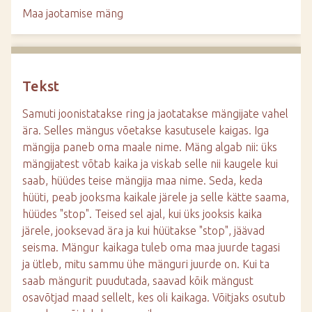
d
Maa jaotamise mäng
e
Tekst
Samuti joonistatakse ring ja jaotatakse mängijate vahel
ära. Selles mängus võetakse kasutusele kaigas. Iga
mängija paneb oma maale nime. Mäng algab nii: üks
mängijatest võtab kaika ja viskab selle nii kaugele kui
saab, hüüdes teise mängija maa nime. Seda, keda
hüüti, peab jooksma kaikale järele ja selle kätte saama,
hüüdes "stop". Teised sel ajal, kui üks jooksis kaika
järele, jooksevad ära ja kui hüütakse "stop", jäävad
seisma. Mängur kaikaga tuleb oma maa juurde tagasi
ja ütleb, mitu sammu ühe mänguri juurde on. Kui ta
saab mängurit puudutada, saavad kõik mängust
osavõtjad maad sellelt, kes oli kaikaga. Võitjaks osutub