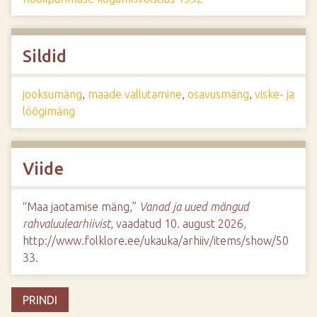
Sildid
jooksumäng
,
maade vallutamine
,
osavusmäng
,
viske- ja
löögimäng
Viide
“Maa jaotamise mäng,”
Vanad ja uued mängud
rahvaluulearhiivist
, vaadatud 10. august 2026,
http://www.folklore.ee/ukauka/arhiiv/items/show/50
33
.
PRINDI