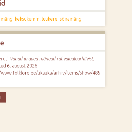
id
emäng
,
keksukumm
,
luukere
,
sõnamäng
de
ere,”
Vanad ja uued mängud rahvaluulearhiivist
,
ud 6. august 2026,
//www.folklore.ee/ukauka/arhiiv/items/show/485
I