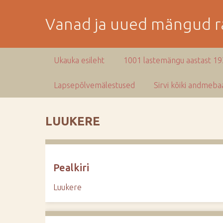
M
i
Vanad ja uued mängud ra
n
e
p
Ukauka esileht
1001 lastemängu aastast 1
e
a
Lapsepõlvemälestused
Sirvi kõiki andmebaa
m
i
s
LUUKERE
e
s
i
s
Pealkiri
u
j
Luukere
u
u
r