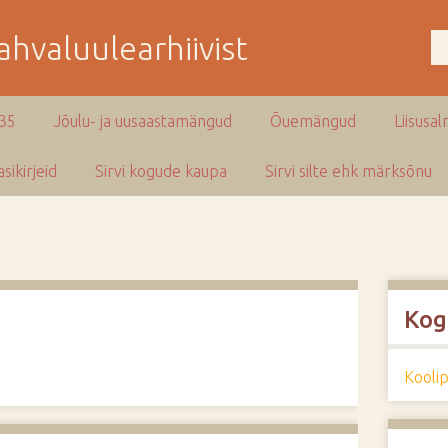
hvaluulearhiivist
935
Jõulu- ja uusaastamängud
Õuemängud
Liisusal
sikirjeid
Sirvi kogude kaupa
Sirvi silte ehk märksõnu
Kog
Kooli