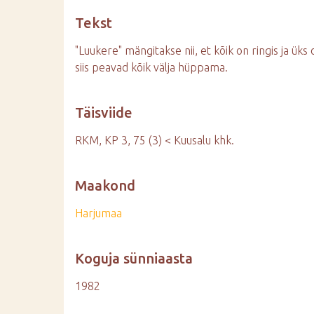
d
Tekst
e
"Luukere" mängitakse nii, et kõik on ringis ja üks 
siis peavad kõik välja hüppama.
Täisviide
RKM, KP 3, 75 (3) < Kuusalu khk.
Maakond
Harjumaa
Koguja sünniaasta
1982