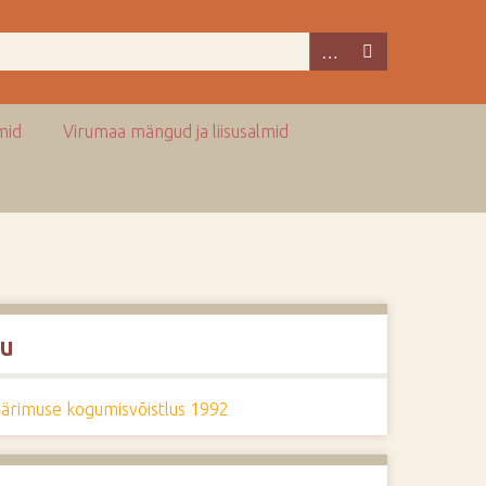
mid
Virumaa mängud ja liisusalmid
u
pärimuse kogumisvõistlus 1992