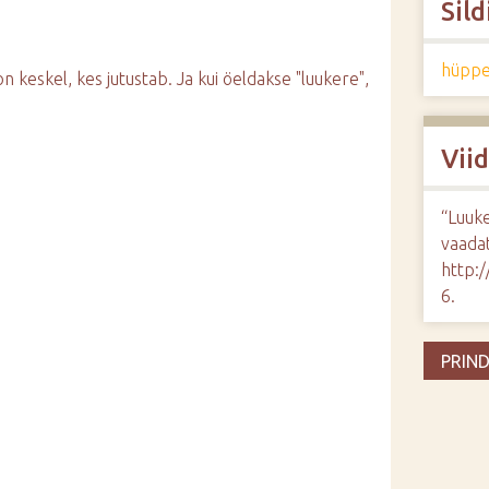
Sild
hüpp
on keskel, kes jutustab. Ja kui öeldakse "luukere",
Vii
“Luuk
vaadat
http:
6
.
PRIND