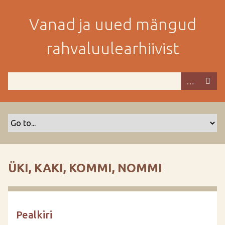
M
i
Vanad ja uued mängud
n
e
rahvaluulearhiivist
p
e
a
m
i
s
e
s
i
s
ÜKI, KAKI, KOMMI, NOMMI
u
j
u
u
Pealkiri
r