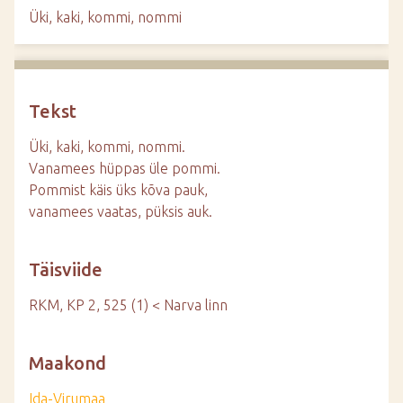
d
Üki, kaki, kommi, nommi
e
Tekst
Üki, kaki, kommi, nommi.
Vanamees hüppas üle pommi.
Pommist käis üks kõva pauk,
vanamees vaatas, püksis auk.
Täisviide
RKM, KP 2, 525 (1) < Narva linn
Maakond
Ida-Virumaa