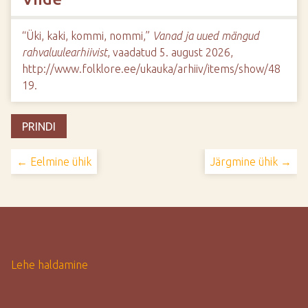
“Üki, kaki, kommi, nommi,”
Vanad ja uued mängud
rahvaluulearhiivist
, vaadatud 5. august 2026,
http://www.folklore.ee/ukauka/arhiiv/items/show/48
19
.
PRINDI
← Eelmine ühik
Järgmine ühik →
Lehe haldamine