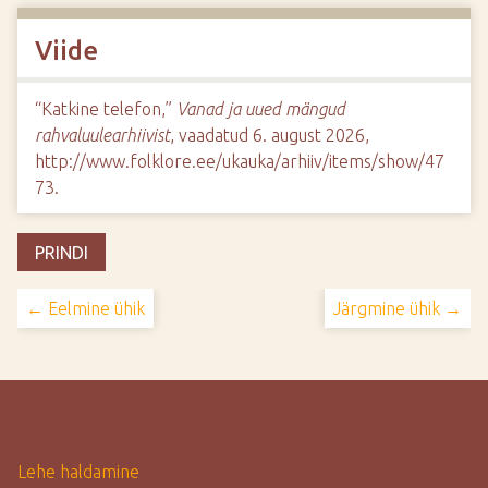
Viide
“Katkine telefon,”
Vanad ja uued mängud
rahvaluulearhiivist
, vaadatud 6. august 2026,
http://www.folklore.ee/ukauka/arhiiv/items/show/47
73
.
PRINDI
← Eelmine ühik
Järgmine ühik →
Lehe haldamine