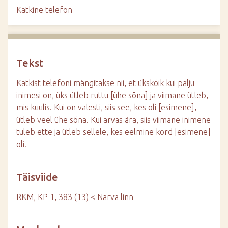
d
Katkine telefon
e
Tekst
Katkist telefoni mängitakse nii, et ükskõik kui palju
inimesi on, üks ütleb ruttu [ühe sõna] ja viimane ütleb,
mis kuulis. Kui on valesti, siis see, kes oli [esimene],
ütleb veel ühe sõna. Kui arvas ära, siis viimane inimene
tuleb ette ja ütleb sellele, kes eelmine kord [esimene]
oli.
Täisviide
RKM, KP 1, 383 (13) < Narva linn