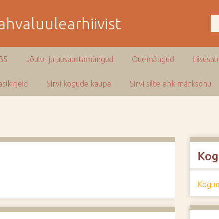
hvaluulearhiivist
935
Jõulu- ja uusaastamängud
Õuemängud
Liisusal
sikirjeid
Sirvi kogude kaupa
Sirvi silte ehk märksõnu
Kog
Kogum