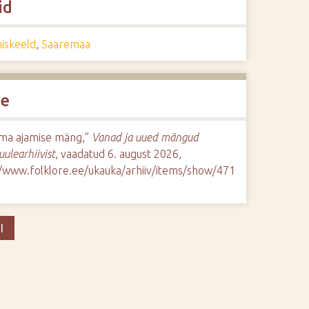
id
iskeeld
,
Saaremaa
de
ma ajamise mäng,”
Vanad ja uued mängud
uulearhiivist
, vaadatud 6. august 2026,
//www.folklore.ee/ukauka/arhiiv/items/show/471
I