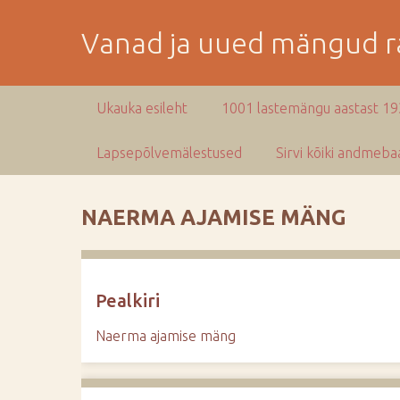
M
i
Vanad ja uued mängud ra
n
e
p
Ukauka esileht
1001 lastemängu aastast 1
e
a
Lapsepõlvemälestused
Sirvi kõiki andmebaa
m
i
s
NAERMA AJAMISE MÄNG
e
s
i
s
Pealkiri
u
j
Naerma ajamise mäng
u
u
r