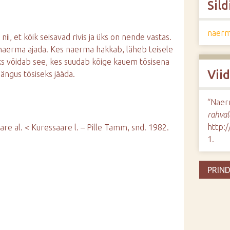
Sild
naerm
ii, et kõik seisavad rivis ja üks on nende vastas.
d naerma ajada. Kes naerma hakkab, läheb teisele
ks võidab see, kes suudab kõige kauem tõsisena
Vii
ängus tõsiseks jääda.
“Naer
rahval
http:
are al. < Kuressaare l. – Pille Tamm, snd. 1982.
1
.
PRIND