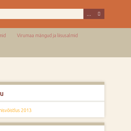
mid
Virumaa mängud ja liisusalmid
u
isvõistlus 2013