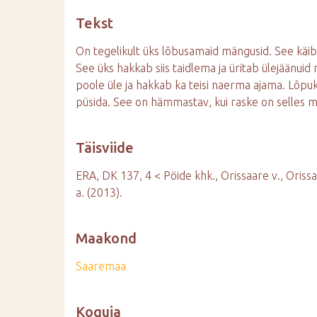
d
Tekst
e
On tegelikult üks lõbusamaid mängusid. See käib n
See üks hakkab siis taidlema ja üritab ülejäänui
poole üle ja hakkab ka teisi naerma ajama. Lõpu
püsida. See on hämmastav, kui raske on selles m
Täisviide
ERA, DK 137, 4 < Pöide khk., Orissaare v., Orissa
a. (2013).
Maakond
Saaremaa
Koguja