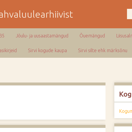
hvaluulearhiivist
935
Jõulu- ja uusaastamängud
Õuemängud
Liisusal
sikirjeid
Sirvi kogude kaupa
Sirvi silte ehk märksõnu
Kog
Kogum