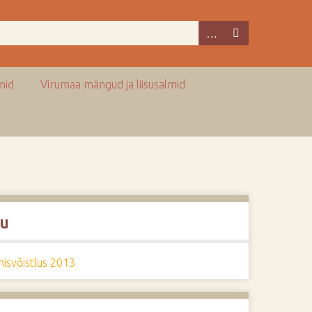
mid
Virumaa mängud ja liisusalmid
u
isvõistlus 2013