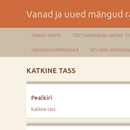
M
i
Vanad ja uued mängud ra
n
e
p
Ukauka esileht
1001 lastemängu aastast 1
e
a
Lapsepõlvemälestused
Sirvi kõiki andmebaa
m
i
s
KATKINE TASS
e
s
i
s
Pealkiri
u
j
Katkine tass
u
u
r