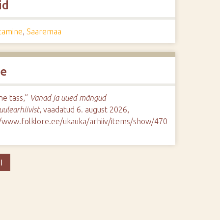
id
tamine
,
Saaremaa
de
ne tass,”
Vanad ja uued mängud
uulearhiivist
, vaadatud 6. august 2026,
//www.folklore.ee/ukauka/arhiiv/items/show/470
I