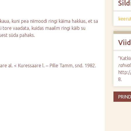
Sild
keeru
ikaua, kuni pea niimoodi ringi käima hakkas, et sa
oli tore vaadata, kuidas maailm ringi käib su
sest süda pahaks.
Vii
“Katki
rahval
are al. < Kuressaare l. – Pille Tamm, snd. 1982.
http:
8
.
PRIND