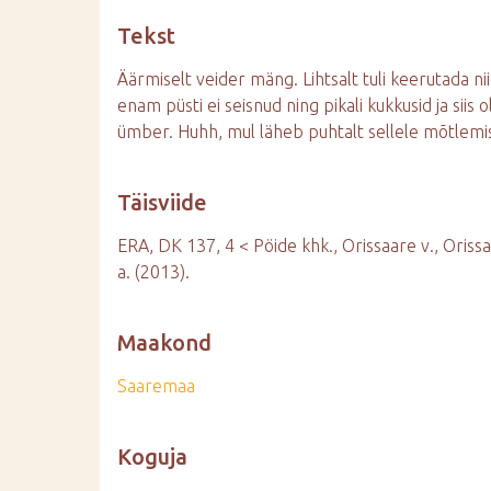
d
Tekst
e
Äärmiselt veider mäng. Lihtsalt tuli keerutada ni
enam püsti ei seisnud ning pikali kukkusid ja siis 
ümber. Huhh, mul läheb puhtalt sellele mõtlemi
Täisviide
ERA, DK 137, 4 < Pöide khk., Orissaare v., Orissa
a. (2013).
Maakond
Saaremaa
Koguja