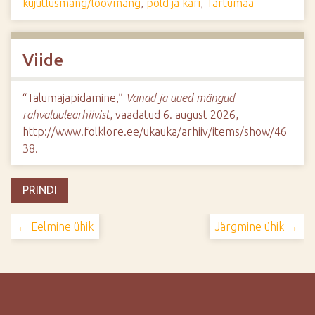
kujutlusmäng/loovmäng
,
põld ja kari
,
Tartumaa
Viide
“Talumajapidamine,”
Vanad ja uued mängud
rahvaluulearhiivist
, vaadatud 6. august 2026,
http://www.folklore.ee/ukauka/arhiiv/items/show/46
38
.
PRINDI
← Eelmine ühik
Järgmine ühik →