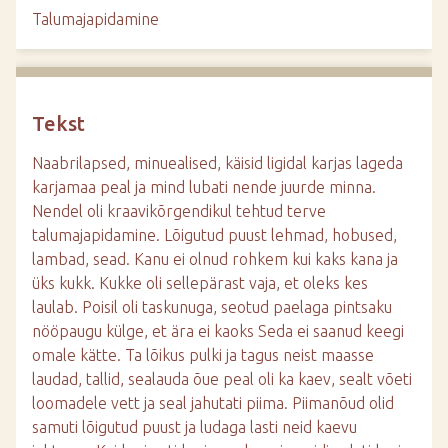
d
Talumajapidamine
e
Tekst
Naabrilapsed, minuealised, käisid ligidal karjas lageda
karjamaa peal ja mind lubati nende juurde minna.
Nendel oli kraavikõrgendikul tehtud terve
talumajapidamine. Lõigutud puust lehmad, hobused,
lambad, sead. Kanu ei olnud rohkem kui kaks kana ja
üks kukk. Kukke oli sellepärast vaja, et oleks kes
laulab. Poisil oli taskunuga, seotud paelaga pintsaku
nööpaugu külge, et ära ei kaoks Seda ei saanud keegi
omale kätte. Ta lõikus pulki ja tagus neist maasse
laudad, tallid, sealauda õue peal oli ka kaev, sealt võeti
loomadele vett ja seal jahutati piima. Piimanõud olid
samuti lõigutud puust ja ludaga lasti neid kaevu