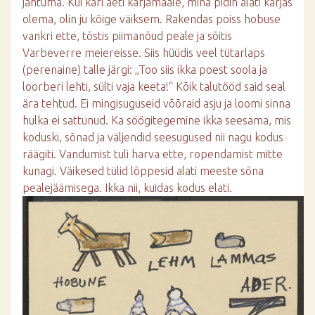
jahtuma. Kui kari aeti karjamaale, mina pidin alati karjas
olema, olin ju kõige väiksem. Rakendas poiss hobuse
vankri ette, tõstis piimanõud peale ja sõitis
Varbeverre meiereisse. Siis hüüdis veel tütarlaps
(perenaine) talle järgi: „Too siis ikka poest soola ja
loorberi lehti, sülti vaja keeta!“ Kõik talutööd said seal
ära tehtud. Ei mingisuguseid võõraid asju ja loomi sinna
hulka ei sattunud. Ka söögitegemine ikka seesama, mis
koduski, sõnad ja väljendid seesugused nii nagu kodus
räägiti. Vandumist tuli harva ette, ropendamist mitte
kunagi. Väikesed tülid lõppesid alati meeste sõna
pealejäämisega. Ikka nii, kuidas kodus elati.