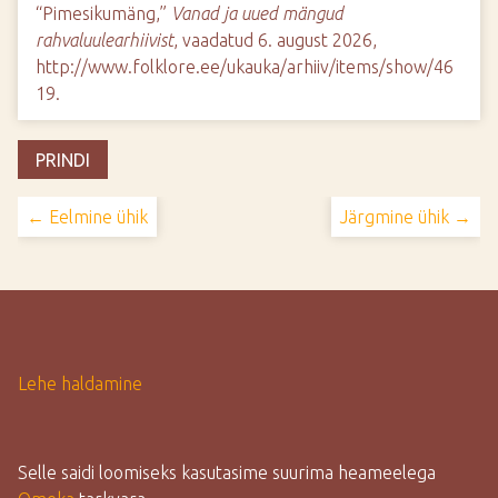
“Pimesikumäng,”
Vanad ja uued mängud
rahvaluulearhiivist
, vaadatud 6. august 2026,
http://www.folklore.ee/ukauka/arhiiv/items/show/46
19
.
PRINDI
← Eelmine ühik
Järgmine ühik →
Lehe haldamine
Selle saidi loomiseks kasutasime suurima heameelega