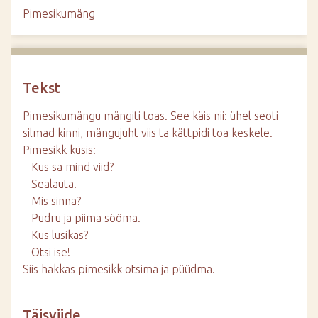
d
Pimesikumäng
e
Tekst
Pimesikumängu mängiti toas. See käis nii: ühel seoti
silmad kinni, mängujuht viis ta kättpidi toa keskele.
Pimesikk küsis:
– Kus sa mind viid?
– Sealauta.
– Mis sinna?
– Pudru ja piima sööma.
– Kus lusikas?
– Otsi ise!
Siis hakkas pimesikk otsima ja püüdma.
Täisviide